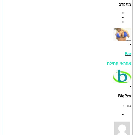
מתקדם
Bar
אחראי קהילה
BigPro
ג'וניור