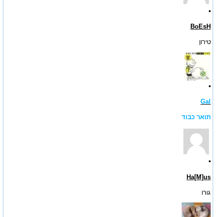
BoEsH
טירון
Gal
תואר כבוד
Ha[M]us
גורו