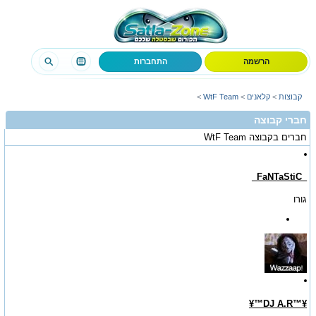
הרשמה
התחברות
קבוצות
>
קלאנים
>
WtF Team
>
חברי קבוצה
חברים בקבוצה
WtF Team
_FaNTaStiC_
גורו
¥™DJ A.R™¥