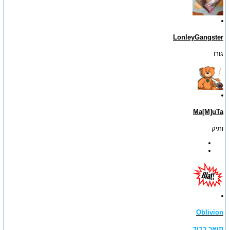
LonleyGangster
גורו
Ma[M]uTa
ותיק
Oblivion
תואר כבוד