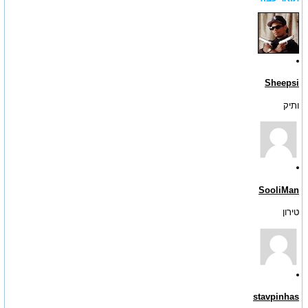
Sheepsi
ותיק
SooliMan
טירון
stavpinhas