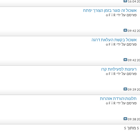
16:04
2
אשכול זה סגור בזמן הצורך יפתח
פורסם על ידי
o F i R
09:42
2
אשכול בקשת העלאת דרגה
פורסם על ידי
o F i R
09:42
2
רעיונות לפעילויות קרו
פורסם על ידי
o F i R
09:39
2
תלונות\הורדת אזהרות
פורסם על ידי
o F i R
09:38
2