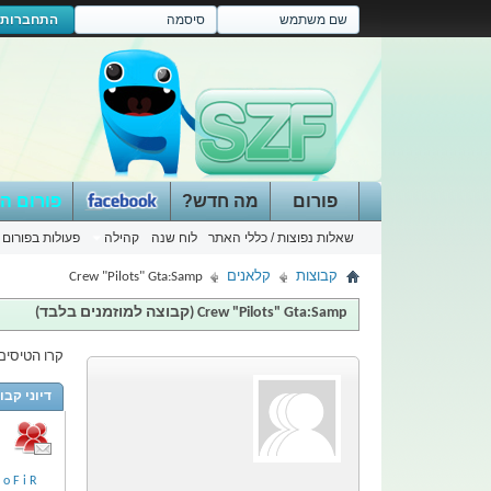
התחברות
פורום
מה חדש?
פורום ה
שאלות נפוצות / כללי האתר
לוח שנה
קהילה
פעולות בפורום
קבוצות
קלאנים
Crew "Pilots" Gta:Samp
Crew "Pilots" Gta:Samp
(קבוצה למוזמנים בלבד)
קרו הטיסים הר
דיוני קבו
o F i R