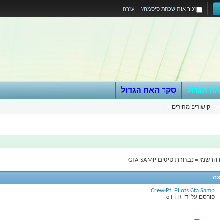
זכור אותי
שכחת סיסמה?
עזרה
אח הגדול
סקר האח הגדול
קישורים מהירים
שמי = נבחרת טיסים GTA-SAMP
צה
Crew-Pt=Pilots Gta:Samp
פורסם על ידי
o F i R