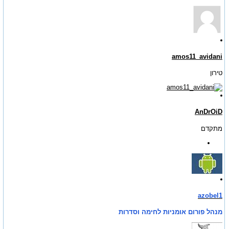
amos11_avidani
טירון
AnDrOiD
מתקדם
azobel1
מנהל פורום אומניות לחימה וסדרות