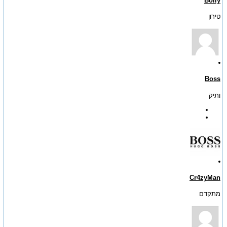
Bolly
טירון
Boss
ותיק
Cr4zyMan
מתקדם