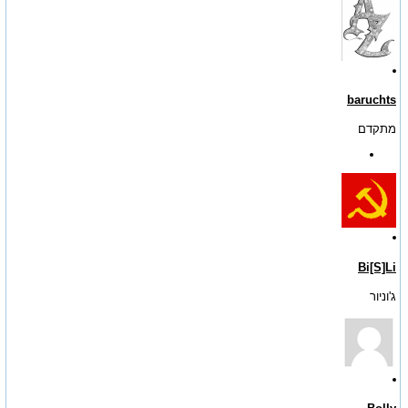
baruchts
מתקדם
Bi[S]Li
ג'וניור