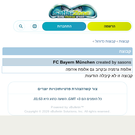
הרשמה
התחברות
קבוצות
>
קבוצות כדורגל
>
קבוצה
FC Bayern München
created by sasons
אלופת גרמניה ובקרוב גם אלופת אירופה
קבוצה זו לא קיבלה הודעות.
צור קשר
הצהרת פרטיות
זכויות יוצרים
כל הזמנים הם GMT +3. השעה כרגע היא
01:53
.
Powered by vBulletin™
Copyright © 2026 vBulletin Solutions, Inc. All rights reserved.