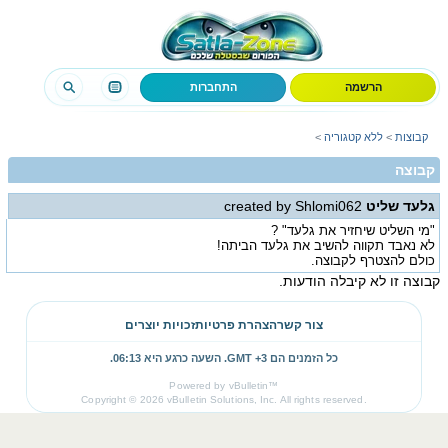
הרשמה
התחברות
קבוצות
>
ללא קטגוריה
>
קבוצה
גלעד שליט
created by Shlomi062
"מי השליט שיחזיר את גלעד" ?
לא נאבד תקווה להשיב את גלעד הביתה!
כולם להצטרף לקבוצה.
קבוצה זו לא קיבלה הודעות.
צור קשר
הצהרת פרטיות
זכויות יוצרים
כל הזמנים הם GMT +3. השעה כרגע היא
06:13
.
Powered by vBulletin™
Copyright © 2026 vBulletin Solutions, Inc. All rights reserved.