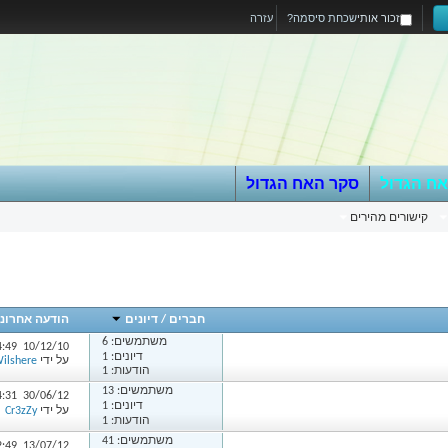
זכור אותי
שכחת סיסמה?
עזרה
אח הגדול
סקר האח הגדול
קישורים מהירים
חברים
/
דיונים
הודעה אחרונ
משתמשים:
6
4:49
10/12/10
דיונים: 1
על ידי
Wilshere
הודעות: 1
משתמשים:
13
4:31
30/06/12
דיונים: 1
על ידי
Cr3zZy
הודעות: 1
משתמשים:
41
2:49
13/07/12