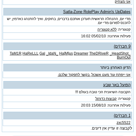
אני מצחיק
Satla-Zone RolePlay Admin's UpDates
מדי יום, ההנהלה הראשית תעדכן אותכם בדברים, בחוקים, ואיך להתנהג כאדמין, יש
להכנס לפורום מדי יום.
קטגוריה:
ללא קטגוריה
פעילות אחרונה: 05/02/10
16:02
9 חבר(ים)
TaM1R
HaReLLL
Gal
_IdaN_
Ha[M]us
Dreamer
TheDRiveR
_HeadShot_
BurnOut
הדיון האחרון ביותר
אני ייפתח עוד מעט אשכול, בקשר לתפקוד שלכם.
הפועל באר שבע
הקבוצה השיאנית הכי טובה בעולם !!!
קטגוריה:
קבוצות כדורגל
פעילות אחרונה: 15/08/10
20:03
1 חבר(ים)
zxc5522
לקבוצה זו עדיין אין דיונים.