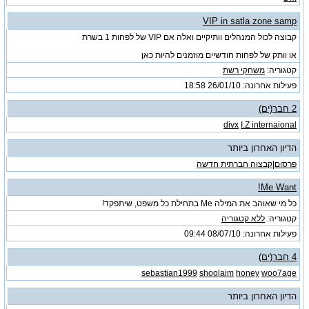
VIP in satla zone samp
קבוצה לכול המנהלים וותיקיים ואלה אם VIP של לפחות 1 בשרת
או וותק של לפחות חודשיים מוזמנים להיות כאן
קטגוריה:
משחקי רשת
פעילות אחרונה: 26/01/10
18:58
2 חבר(ים)
divx
I.Z internaional
הדיון האחרון ביותר
פרסום|קבצוה חברתית חדשה
Me Want!
כל מי שאוהב את המילה Me בתחילת כל משפט, שיתפקד!
קטגוריה:
ללא קטגוריה
פעילות אחרונה: 08/07/10
09:44
4 חבר(ים)
sebastian1999
shoolaim
honey
woo7age
הדיון האחרון ביותר