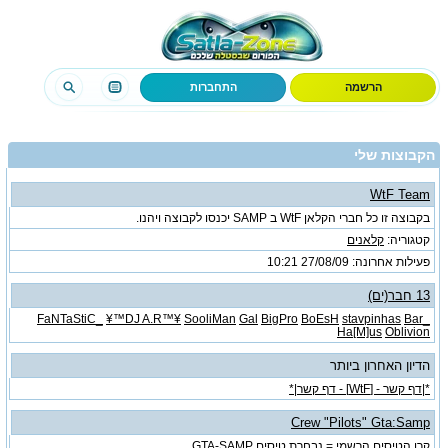
הרשמה
התחברות
הקבוצות שלי
WtF Team
בקבוצה זו כל חברי הקלאן WtF ב SAMP יכנסו לקבוצה ויהנו.
קטגוריה:
קלאנים
פעילות אחרונה: 27/08/09
10:21
13 חבר(ים)
¥™DJ A.R™¥
SooliMan
Gal
BigPro
BoEsH
stavpinhas
Bar
_FaNTaStiC_
Ha[M]us
Oblivion
הדיון האחרון ביותר
*|דף קשר - [WtF] - דף קשר|*
Crew "Pilots" Gta:Samp
קרו הטיסים הרשמי = נבחרת טיסים GTA-SAMP