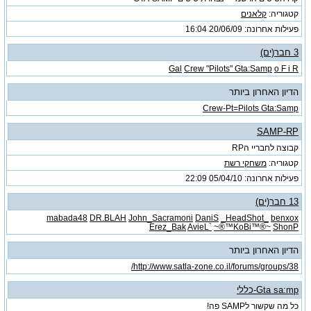
קטגוריה:
קלאנים
פעילות אחרונה: 20/06/09
16:04
3 חבר(ים)
Gal
Crew "Pilots" Gta:Samp
o F i R
הדיון האחרון ביותר
Crew-Pt=Pilots Gta:Samp
SAMP-RP
קבוצה לחבריי הRP
קטגוריה:
משחקי רשת
פעילות אחרונה: 05/04/10
22:09
13 חבר(ים)
mabada48
DR.BLAH
John_Sacramoni
DaniS
_HeadShot_
benxox
Erez_Bak
AvieL`
~®™KoBi™®~
ShonP
הדיון האחרון ביותר
http://www.satla-zone.co.il/forums/groups/38/
Gta sa:mp-כללי
כל מה שקשור לSAMP פה!