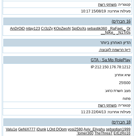
קטגוריה:
משחקי רשת
פעילות אחרונה: 15/08/19
10:17
16 חבר(ים)
AnDrOiD
nitay123
Cr3zZy
KOoZwoN
SpiDoXs
sebastik360
_RaFaeL_
Or
_NiKe_
_N1Tr0s_
הדיון האחרון ביותר
דיוןl הרשמה לקבוצה.
GTA - Sa:Mp RolePlay
212.150.176.78:1212:IP
שיא אחרון:
500\25
מצב השרת כרגע:
פתוח
קטגוריה:
משחקי רשת
פעילות אחרונה: 22/04/13
11:23
18 חבר(ים)
Valu1e
GeNiX777
iDunk
LOrd DOom
yosi2580
Aviv_Eliyahu
sebastian1999
tomer360
TheThreaT
ErEzRo16`