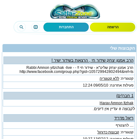
הרשמה
התחברות
הקבוצות שלי
הרב אמנון יצחק שידור חי , הרצאות בשידור ישיר !
הרב אמנון יצחק שליט''א - שידור חי !! - Rabbi Amnon yitzchak -live -
http://www.facebook.com/group.php?gid=105729942802494&ref=ts
קטגוריה:
ללא קטגוריה
פעילות אחרונה: 09/05/10
12:24
1 חבר(ים)
Harav Amnon Itzhak
לקבוצה זו עדיין אין דיונים.
ריאל מדריד
.... להצטרף
קטגוריה:
קבוצות כדורגל
פעילות אחרונה: 13/07/12
10:27