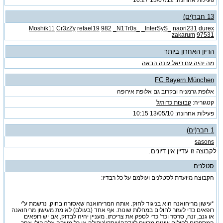
13 חבר(ים)
Moshik11
Cr3zZy
refael19
982
_N1Tr0s_
_InterSyS_
naori231
durex
zakarum
97531
הדיון האחרון ביותר
מה יהיה עם ריאל עונה הבאה
FC Bayern München
אלופת גרמניה ובקרוב גם אלופת אירופה
קטגוריה:
קבוצות כדורגל
פעילות אחרונה: 13/05/10
10:15
1 חבר(ים)
sasons
לקבוצה זו עדיין אין דיונים.
סטלנים
הקבוצה מיועדת לסטלנים ועולמם על כל רבדיו:
*עישון מריחואנה הוא בניגוד לחוק. אותה המריחואנה שאסורה בחוק, נרשמת ע"י
רופאים כדי לעזור לחולים במחלות שונות. אף אחד (בעולם) לא מת מעישון מריחואנה
או גנב, זנה, סרסר וכד' כדי לספק את צריכתו. מעניין יהיה לבדוק, אם יש רופאים
המספקים לחולים שונים מרשם לוודקה\וויסקי\טקילה או כל משקה אלכוהולי אחר,