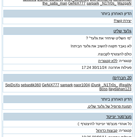
the_satla_man
GeNiX777
sarpark
_N1Tr0s_
MazgaN
הדיון האחרון ביותר
יצירת קשר!!
גלעד שליט
"מי השליט שיחזיר את גלעד" ?
לא נאבד תקווה להשיב את גלעד הביתה!
כולם להצטרף לקבוצה.
קטגוריה:
ללא קטגוריה
פעילות אחרונה: 30/11/24
17:24
20 חבר(ים)
SpiDoXs
sebastik360
GeNiX777
sarpark
naor1004
iDunk
_N1Tr0s_
iReality
Boss
itaydahan123
הדיון האחרון ביותר
תמונת פרופיל של גלעד שליט.
מנצ'סטר יונייטד
כל אוהדי מנצ'סר יונייטד להיצטרף :)
קטגוריה:
קבוצות כדורגל