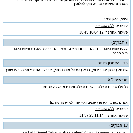
מאחר והשימוש בסם זה חוקי לחלוטין.
וכעת, נעשן ונדון:
קטגוריה:
ללא קטגוריה
פעילות אחרונה: 10/04/12
18:45
7 חבר(ים)
sebastik360
GeNiX777
_N1Tr0s_
97531
KILLER71181
sebastian1999
shoolaim
הדיון האחרון ביותר
ג'וינט? (אירגון יהודי ידוע), בנג? (אגרטל מודרניסטי), אחר? - הסבר/י ונמק/י העדפותיך
מנרגלים XD
כל אלו שחיים נרגילה נושמים נרגילה ומתים מנרגילה חחחחח
אנחנו כאן כדי לעשות עננים ואף אחד לא יעצור אותנו!
קטגוריה:
ללא קטגוריה
פעילות אחרונה: 23/11/14
11:57
13 חבר(ים)
azobel1
Daniel Saharov
shay_cohen56
Lior Shmarya
canbisman