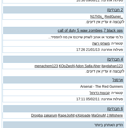
פעילות אחרונה: 09/06/11
10:36
2 חבר(ים)
RedGuner
_N1Tr0s_
לקבוצה זו עדיין אין דיונים.
call of duty 5 waw zombies,7 black ops
כל מי שמכור או אוהב לשחק שייכנס אין מה להפסיד...
קטגוריה:
משחקי רשת
פעילות אחרונה: 21/01/13
17:26
4 חבר(ים)
menachem123
KOoZwoN
Adon Satla Aher
itaydahan123
לקבוצה זו עדיין אין דיונים.
ארסנל
Arsenal - The Red Gunners
קטגוריה:
קבוצות כדורגל
פעילות אחרונה: 05/02/11
17:11
6 חבר(ים)
Drogba
zakarum
RapeJoiNt
eXploade
MaGnuM
J.Wilshere
הדיון האחרון ביותר