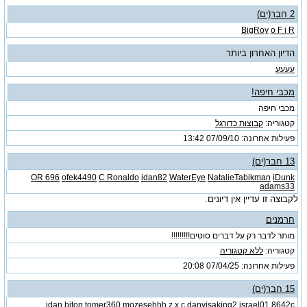
2 חבר(ים)
BigRoy
o F i R
הדיון האחרון ביותר
עעעע
מכבי חיפה!
מכבי חיפה
קטגוריה:
קבוצות כדורגל
פעילות אחרונה: 07/09/10
13:42
13 חבר(ים)
OR 696
ofek4490
C Ronaldo
idan82
WaterEye
NatalieTabikman
iDunk
adams33
לקבוצה זו עדיין אין דיונים.
חרמנים
מותר לדבר רק על דברים סוטים!!!!!!!!!
קטגוריה:
ללא קטגוריה
פעילות אחרונה: 07/04/25
20:08
15 חבר(ים)
idan biton
tomer360
mozesehhh
z x c
danyisaking2
israel01
8642c