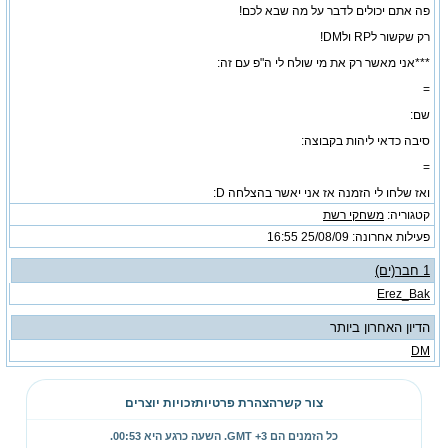
פה אתם יכולים לדבר על מה שבא לכם!
רק שקשור לRP ולDM!
***אני מאשר רק את מי שולח לי ה"פ עם זה:
=
שם:
סיבה כדאי ליהות בקבוצה:
=
ואז שלחו לי הזמנה אז אני יאשר בהצלחה D:
קטגוריה:
משחקי רשת
פעילות אחרונה: 25/08/09
16:55
1 חבר(ים)
Erez_Bak
הדיון האחרון ביותר
DM
צור קשר
הצהרת פרטיות
זכויות יוצרים
כל הזמנים הם GMT +3. השעה כרגע היא
00:53
.