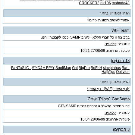
CROCKER2
nir106
mabada48
הדיון האחרון ביותר
אפשר לעשים תמונות עירום?
WtF Team
בקבוצה זו כל חברי הקלאן WtF ב SAMP יכנסו לקבוצה ויהנו.
קטגוריה:
קלאנים
פעילות אחרונה: 27/08/09
10:21
13 חבר(ים)
¥™DJ A.R™¥
SooliMan
Gal
BigPro
BoEsH
stavpinhas
Bar
_FaNTaStiC_
Ha[M]us
Oblivion
הדיון האחרון ביותר
*|דף קשר - [WtF] - דף קשר|*
Crew "Pilots" Gta:Samp
קרו הטיסים הרשמי = נבחרת טיסים GTA-SAMP
קטגוריה:
קלאנים
פעילות אחרונה: 20/06/09
16:04
3 חבר(ים)