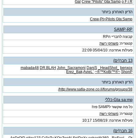
Gal
Crew "Pilots" Gta:Samp
o F i R
הדיון האחרון ביותר
Crew-Pt=Pilots Gta:Samp
SAMP-RP
קבוצה לחבריי הRP
קטגוריה:
משחקי רשת
פעילות אחרונה: 05/04/10
22:09
13 חבר(ים)
mabada48
DR.BLAH
John_Sacramoni
DaniS
_HeadShot_
benxox
Erez_Bak
AvieL`
~®™KoBi™®~
ShonP
הדיון האחרון ביותר
http://www.satla-zone.co.il/forums/groups/38/
Gta sa:mp-כללי
כל מה שקשור לSAMP פה!
קטגוריה:
משחקי רשת
פעילות אחרונה: 15/08/19
10:17
16 חבר(ים)
AnDrOiD
nitay123
Cr3zZy
KOoZwoN
SpiDoXs
sebastik360
_RaFaeL_
Or