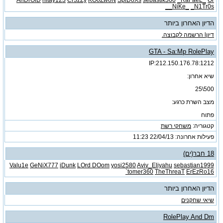
_NiKe_
_N1Tr0s_
הדיון האחרון ביותר
דיוןl הרשמה לקבוצה.
GTA - Sa:Mp RolePlay
212.150.176.78:1212:IP
שיא אחרון:
500\25
מצב השרת כרגע:
פתוח
קטגוריה:
משחקי רשת
פעילות אחרונה: 22/04/13
11:23
18 חבר(ים)
Valu1e
GeNiX777
iDunk
LOrd DOom
yosi2580
Aviv_Eliyahu
sebastian1999
tomer360
TheThreaT
ErEzRo16`
הדיון האחרון ביותר
שיאי שחקנים
RolePlay And Dm