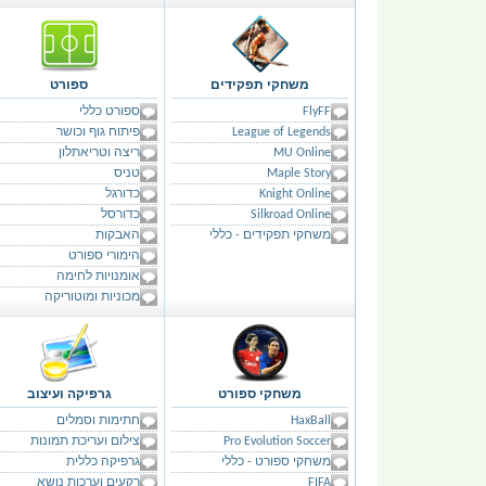
משחקי תפקידים
ספורט
FlyFF
ספורט כללי
League of Legends
פיתוח גוף וכושר
MU Online
ריצה וטריאתלון
Maple Story
טניס
Knight Online
כדורגל
Silkroad Online
כדורסל
משחקי תפקידים - כללי
האבקות
הימורי ספורט
אומנויות לחימה
מכוניות ומוטוריקה
משחקי ספורט
גרפיקה ועיצוב
HaxBall
חתימות וסמלים
Pro Evolution Soccer
צילום ועריכת תמונות
משחקי ספורט - כללי
גרפיקה כללית
FIFA
רקעים וערכות נושא