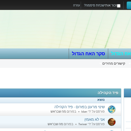
זכור אותי
שכחת סיסמה?
עזרה
אח הגדול
סקר האח הגדול
קישורים מהירים
פיד הקהילה
נושא
שינוי מרענן בפורום - פיד הקהילה
I
פורסם על ידי
Idan
בפורום
מה שבראש
אני לא מאמין
T
פורסם על ידי
Twixer
בפורום
מה שבראש