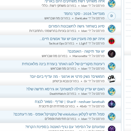
איזה משחקי רשת משחקים היום בארץ?
I
פורסם על ידי
Idan
בפורום
משחקי רשת - כללי
מונדיאל 2026 - סקר נחמד
D
פורסם על ידי
DarkLake
בפורום
מה שבראש
סיוע בשחזור גישה לחשבונות הפורום
I
פורסם על ידי
Idan
בפורום
בעיות בהרשמה / התחברות
איזה ישן פה מעניין אם יש עוד אנשים חיים...
L
פורסם על ידי
L1ghT
בפורום
Tactical Ops
יש עוד תיקווה - האומנם?
M
פורסם על ידי
Marionette
בפורום
מה שבראש
רעיונות מקוריים של לוגו האתר בעזרת בינה מלאכותית
I
פורסם על ידי
Idan
בפורום
מה שבראש
חמושים? נשק פרטי או ארגוני - מה עדיף ביום-יום?
O
פורסם על ידי
Or
בפורום
צבא וביטחון
האם יש עדיין קהילה למשחק? או גירסא חדשה שלו?
I
פורסם על ידי
Idan
בפורום
DeathMatch
Sharif - neshaer lanetsah | שריף - נשאר לנצח
4
פורסם על ידי
4EvEr
בפורום
מזרחית וים תיכונית
סמל חדש לקלאן eVolution של טקטיקל אופס - מה דעתכם?
I
פורסם על ידי
Idan
בפורום
חתימות וסמלים
שמעתם על הסיפור עם נגיף האנטה בספינת הקרוז?
V