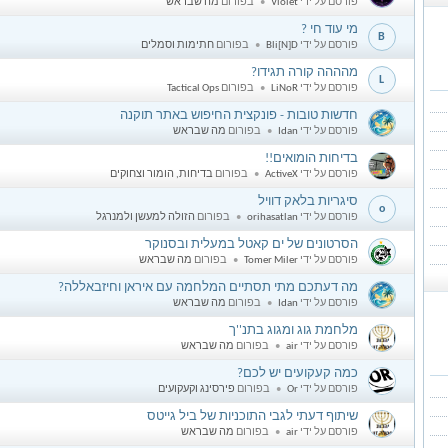
פורסם על ידי
Violet
בפורום
מה שבראש
מי עוד חי ?
B
פורסם על ידי
Bli[N]D
בפורום
חתימות וסמלים
מהההה קורה תגידו?
L
פורסם על ידי
LiNoR
בפורום
Tactical Ops
חדשות טובות - פונקצית החיפוש באתר תוקנה
I
פורסם על ידי
Idan
בפורום
מה שבראש
בדיחות הומואים!!
A
פורסם על ידי
ActiveX
בפורום
בדיחות, הומור וצחוקים
סיגריות בלאק דוויל
o
פורסם על ידי
orihasatlan
בפורום
הזולה למעשן ולמנרגל
הסרטונים של ים קאטל במעלית ובסנוקר
T
פורסם על ידי
Tomer Miler
בפורום
מה שבראש
מה דעתכם מתי תסתיים המלחמה עם איראן וחיזבאללה?
I
פורסם על ידי
Idan
בפורום
מה שבראש
מלחמת גוג ומגוג בתנ''ך
a
פורסם על ידי
air
בפורום
מה שבראש
כמה קעקועים יש לכם?
O
פורסם על ידי
Or
בפורום
פירסינג וקעקועים
שיתוף דעתי לגבי התוכניות של ביל גייטס
a
פורסם על ידי
air
בפורום
מה שבראש