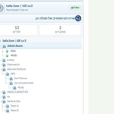
Satla Zone | SZF.co.il
Online
TeamSpeak 3 Server
שרת הטימספיק של סטלה זון
13
2
מחוברים
חדרים
Satla Zone | SZF.co.il
Admin Room
Idan
4EvEr
Lobby
Overwatch
Valorant Bottom
AFK
SwiT Room
my mouse broke
Wufy
לא למחוק בבקשה
Aa
Tactical Ops
Team A
Team B