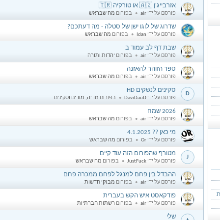
אזרבייג'ן 🇦🇿 או טורקיה 🇹🇷
a
פורסם על ידי
air
בפורום
מה שבראש
שדרוג של לוגו ישן של סטלה - מה דעתכם?
I
פורסם על ידי
Idan
בפורום
מה שבראש
שבת דף לב עמוד ב
a
פורסם על ידי
air
בפורום
יהדות ותורה
ספר הזוהר להאזנה
a
פורסם על ידי
air
בפורום
מה שבראש
סקינים לנשקים HD
D
פורסם על ידי
DaviDauD
בפורום
מדיה, מודים וסקינים
2026 שמח
a
פורסם על ידי
air
בפורום
מה שבראש
מי כאן ?? 4.1.2025
O
פורסם על ידי
Or
בפורום
מה שבראש
מטורף שהפורום הזה עוד קיים
J
פורסם על ידי
JustFuck
בפורום
מה שבראש
ההבדל בין פחם למנגל לפחם ממכרה פחם
a
פורסם על ידי
air
בפורום
מבזקי חדשות
ת
פודקאסט איש הקש בעברית
a
פורסם על ידי
air
בפורום
רשתות חברתיות
שלי