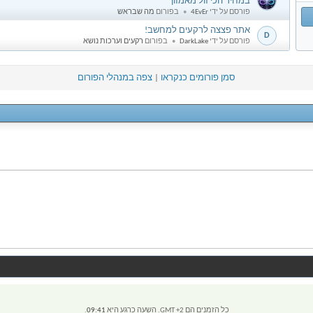
4
במחיר הכי זול מאמזון
פורסם על ידי
4EvEr
בפורום
מה שבראש
אתר פצצה לרקעים למחשב!
D
פורסם על ידי
DarkLake
בפורום
רקעים וערכות נושא
סמן פורומים כנקראו
|
צפה במנהלי הפורום
כל הזמנים הם GMT +2. השעה כרגע היא
09:41
.