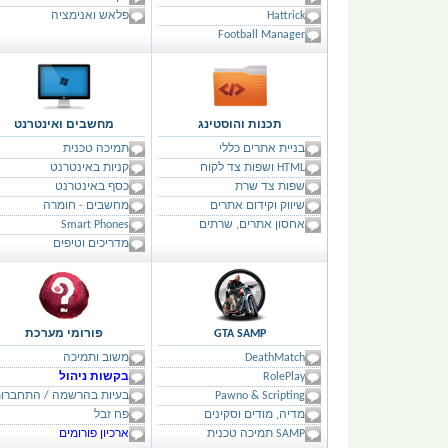
Hattrick
פלאש ואנימציה
Football Manager
תכנות והוסטינג
מחשבים ואינטרנט
בניית אתרים כללי
תמיכה טכנית
HTML ושפות צד לקוח
קניות באינטרנט
שפות צד שרת
כסף באינטרנט
שיווק וקידום אתרים
מחשבים - חומרה
אחסון אתרים, שרתים
Smart Phones
מדריכים וטיפים
GTA SAMP
פורומי מערכת
DeathMatch
משוב ותמיכה
RolePlay
בקשות ניהול
Pawno & Scripting
בעיות בהרשמה / התחברו
מדיה, מודים וסקינים
פח זבל
SAMP תמיכה טכנית
ארכיון פורומים