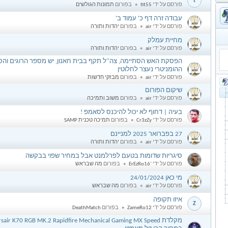
t
פורסם על ידי
tit55
בפורום
תמונות הגולשים
עבודה זרה דף כ' עמוד ב'
a
פורסם על ידי
air
בפורום
יהדות ותורה
מחיית עמלק
a
פורסם על ידי
air
בפורום
יהדות ותורה
הפסקת האש הסתיימה, צה''ל תקף בבית חאנון, יש מספר הרוגים והס
a
ההומניטרי נעצר לחלוטין
פורסם על ידי
air
בפורום
מבזקי חדשות
שיקום הפורום
a
פורסם על ידי
air
בפורום
משוב ותמיכה
בעיה | דחוף לא יכול להיכנס לסאמפ !
C
פורסם על ידי
Cr3zZy
בפורום
SAMP תמיכה טכנית
27 בפברואר 2025 למניינם
a
פורסם על ידי
air
בפורום
יהדות ותורה
סיגריות שדומות בטעם לפרלמנט אבל במחיר שפוי בבקשה
E
פורסם על ידי
ErEzRo16`
בפורום
מה שבראש
מי כאן 24/01/2024
a
פורסם על ידי
air
בפורום
מה שבראש
איזו תקופה
Z
פורסם על ידי
ZameRo12
בפורום
DeathMatch
מקלדת sair K70 RGB MK.2 Rapidfire Mechanical Gaming MX Speed