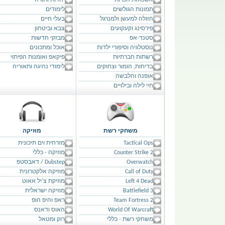
אשכולות הכרות
יהדות ותורה
תמונות הגולשים
לימודים
הזולה למעשן ולמנרגל
בעלי חיים
פירסינג וקעקועים
צבא וביטחון
סטנד-אפ
מבזקי חדשות
נוסטלגיה וסיפורי ילדות
אוכל ומתכונים
רשתות חברתיות
פיקאפ ואומנות הפיתוי
בדיחות, הומור וצחוקים
לימודי נהיגה ותאוריה
אופנה והלבשה
חיי לילה ובילויים
משחקי רשת
מוזיקה
Tactical Ops
מזרחית וים תיכונית
Counter Strike 2
מוזיקה - כללי
Overwatch
Dubstep / דאבסטפ
Call of Duty
מוזיקה אלקטרונית
Left 4 Dead
מוזיקת צ'יל אאוט
Battlefield 3
מוזיקה ישראלית
Team Fortress 2
ראפ והיפ הופ
World Of Warcraft
האוס ודאנס
משחקי רשת - כללי
רוק ומטאל