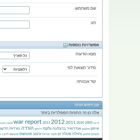
שם משתמש:
תג:
אפשרויות נוספות
מצא הודעות
סידור תוצאות לפי
קוד אבטחה
ענן חיפוש תגיות
אלה הן 70 התגיות הפופלריות ביותר
war report
2012
2011
2013
2010
2009
-zone
serial
42-6
הורדה
אייפון
אנדרואיד
ברצלונה
גלקסי
הורדות
חדשו
אלבום
דיכאון
נרגילה
סטלה זון
עיצוב
פוטושופ
משחקי פלאש
סיקור
סריאל
פוטושופ לינק 1
פ