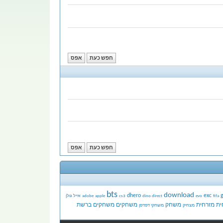
bts
download
dhero
exc
fifa
evo
dino direct
cs3
apple
adobe
אייל גולן
ית
מזרחית
משחק
משחקים
משחקים ברשת
מצחיק
משחקי דפדפן