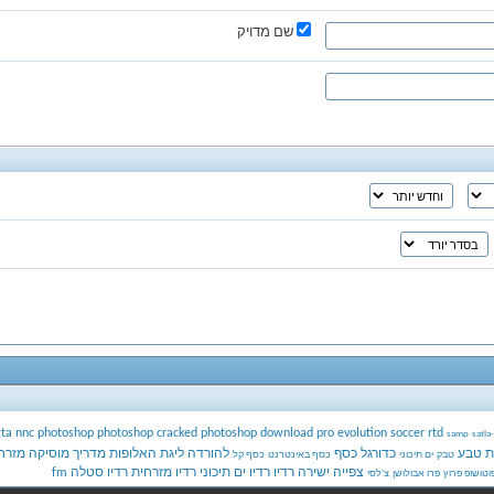
שם מדויק
gta
nnc
photoshop
photoshop cracked
photoshop download
pro evolution soccer
rtd
samp
satla
ת
טבע
כדורגל
כסף
להורדה
ליגת האלופות
מדריך
מוסיקה מזרח
טבק
ים תיכוני
כסף באינטרנט
כסף קל
צפייה ישירה
רדיו
רדיו ים תיכוני
רדיו מזרחית
רדיו סטלה fm
וטושופ פרוץ
פרו אבולושן
צ'לסי