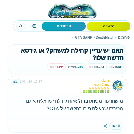
הרשמה
התחברות
פורומים
>
DeathMatch
>
GTA SAMP
>
האם יש עדיין קהילה למשחק? או גירסא
חדשה שלו?
4
הודעות
3
משתתפים
1230
צפיות
1
לייקים
Idan
#1
13/04/26
15:27
מנהל ראשי
מישהו עוד משחק בזה? איזה קהילה ישראלית אתם
מכירים שפעילה כיום בהקשר של GTA?
הגב
שתף