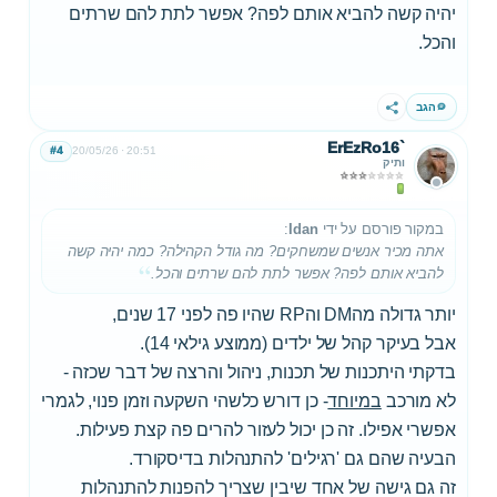
יהיה קשה להביא אותם לפה? אפשר לתת להם שרתים
והכל.
הגב
שתף
ErEzRo16`
#4
20/05/26
20:51
ותיק
במקור פורסם על ידי
Idan
:
אתה מכיר אנשים שמשחקים? מה גודל הקהילה? כמה יהיה קשה
להביא אותם לפה? אפשר לתת להם שרתים והכל.
יותר גדולה מהDM והRP שהיו פה לפני 17 שנים,
אבל בעיקר קהל של ילדים (ממוצע גילאי 14).
בדקתי היתכנות של תכנות, ניהול והרצה של דבר שכזה -
לא מורכב
במיוחד
- כן דורש כלשהי השקעה וזמן פנוי, לגמרי
אפשרי אפילו. זה כן יכול לעזור להרים פה קצת פעילות.
הבעיה שהם גם 'רגילים' להתנהלות בדיסקורד.
זה גם גישה של אחד שיבין שצריך להפנות להתנהלות