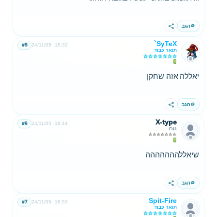
הגב
שתף
`SyTeX
#5
24/11/05
18:32
תואר כבוד
יאללה אזה שחקן
הגב
שתף
X-type
#6
24/11/05
18:44
גורו
שיאללההההההה
הגב
שתף
Spit-Fire
#7
24/11/05
18:53
תואר כבוד