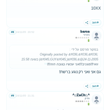
10XX
הגב
שתף
barca
#8
24/11/05
20:52
ג'וניור
במקור פורסם על ידי
:
Originally posted by &#036;&#036;&#036;
@24-11-2005 בשעה 15:58
(&#045;GUY&#045;)&#036;&
וואי!!!מגניב!!!אני עכשיו בגובה הזה!!!
גם אני ואני רק נוגע ברשת!
הגב
שתף
^.:ZaCh:.^
#9
24/11/05
21:31
ותיק