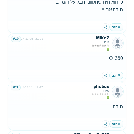
כן הוא היה שחקןןן.. חבל על הזמן ...
תודה אחייי
הגב
שתף
MiKoZ
#10
24/11/05
21:33
גורו
360 :O
הגב
שתף
phobus
#11
07/12/05
11:42
טירון
תודה..
הגב
שתף