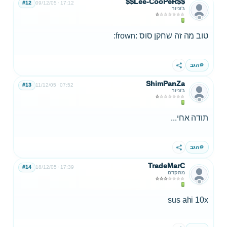
$$Lee-CooPeR$$
#12
09/12/05
17:12
ג'וניור
טוב מה זה שחקן סוס :frown:
הגב
שתף
ShimPanZa
#13
11/12/05
07:52
ג'וניור
תודה אחי...
הגב
שתף
TradeMarC
#14
18/12/05
17:39
מתקדם
sus ahi 10x