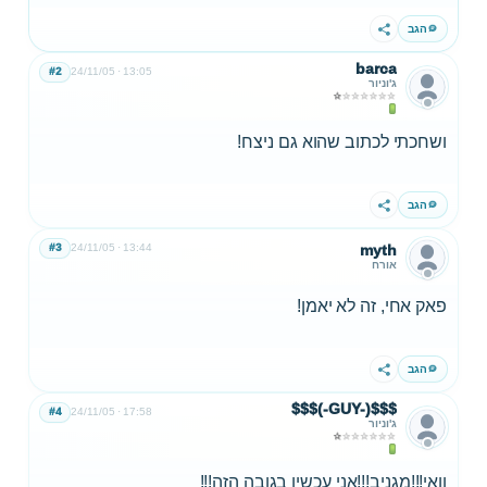
הגב
שתף
barca
#2
24/11/05
13:05
ג'וניור
ושחכתי לכתוב שהוא גם ניצח!
הגב
שתף
#3
24/11/05
13:44
myth
אורח
פאק אחי, זה לא יאמן!
הגב
שתף
$$$(-GUY-)$$$
#4
24/11/05
17:58
ג'וניור
וואי!!!מגניב!!!אני עכשיו בגובה הזה!!!