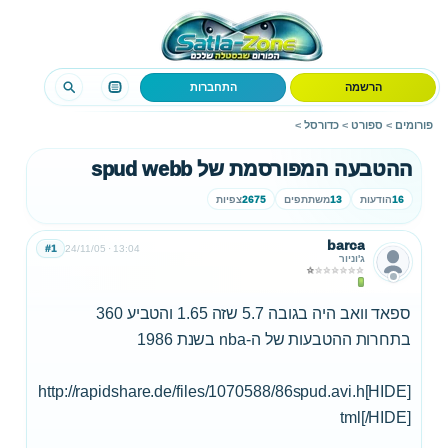
הרשמה
התחברות
פורומים
>
ספורט
>
כדורסל
>
ההטבעה המפורסמת של spud webb
16
הודעות
13
משתתפים
2675
צפיות
barca
#1
24/11/05
13:04
ג'וניור
ספאד וואב היה בגובה 5.7 שזה 1.65 והטביע 360
בתחרות ההטבעות של ה-nba בשנת 1986
[HIDE]http://rapidshare.de/files/1070588/86spud.avi.h
tml[/HIDE]