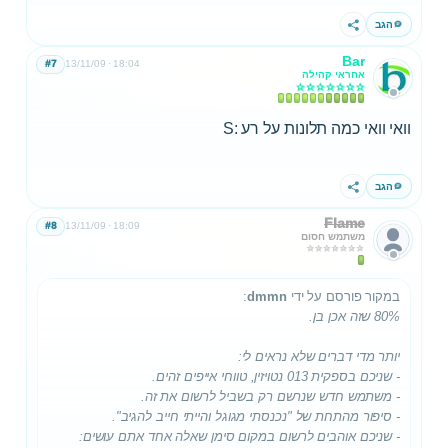
הגב
שתף
Bar
#7
13/11/09
18:04
אחראי קהילה
וואי וואי כמה תלונות על רע :S
הגב
שתף
Flame
#8
13/11/09
18:09
משתמש חסום
במקור פורסם על ידי
dmmn
:
80% שזה אכן בן.
יותר מדי דברים שלא נראים לי:
- שניכם בספקית 013 נטויזין, טווחי אייפים זהים.
- משתמש חדש שנרשם רק בשביל לרשום את זה.
- סיפור מהתחת של "נכנסתי מגוגל והייתי חייב להגיב".
- שניכם אוהבים לרשום במקום סימן שאלה אחד אתם עושים: