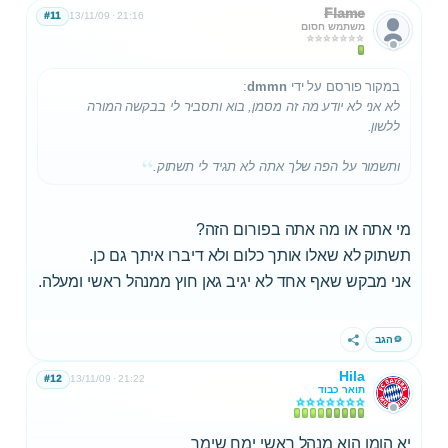
Flame
#11
13/11/09
21:16
משתמש חסום
במקור פורסם על ידי
dmmn
:
לא אני לא יודע מה זה מסמן, בוא ותסביר לי בבקשה המורה
ללשון.
ותשמור על הפה שלך אתה לא תגיד לי תשתוק.
מי אתה או מה אתה בפורום הזה?
תשתוק לא שאלו אותך כלום ולא דיברו איתך גם כן.
אני מבקש שאף אחד לא יגיב גאן חוץ ממנהל ראשי ומעלה.
הגב
שתף
Hila
#12
13/11/09
21:22
תואר כבוד
יא הומו הוא מנהל ראשי ימח שימך