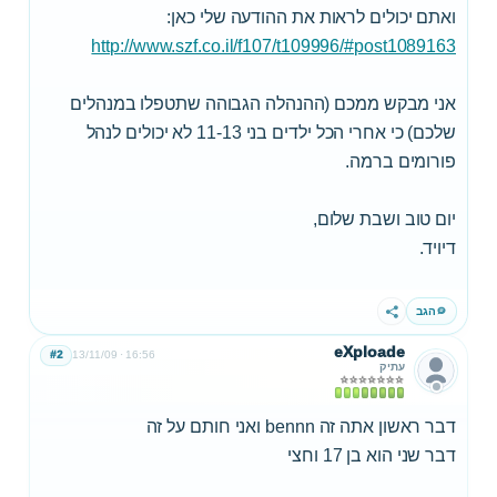
ואתם יכולים לראות את ההודעה שלי כאן:
http://www.szf.co.il/f107/t109996/#post1089163
אני מבקש ממכם (ההנהלה הגבוהה שתטפלו במנהלים
שלכם) כי אחרי הכל ילדים בני 11-13 לא יכולים לנהל
פורומים ברמה.
יום טוב ושבת שלום,
דיויד.
הגב
שתף
eXploade
#2
13/11/09
16:56
עתיק
דבר ראשון אתה זה bennn ואני חותם על זה
דבר שני הוא בן 17 וחצי