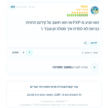
Idan
#20
14/11/09
23:34
מנהל ראשי
הוא הגיע מ-FXP אז הוא חושב על קידום חחחח
כנראה לא למדת איך סטלה זון עובד :\
הגב
שתף
1
2
אחרון
עמוד 1 מתוך 2
משוב ותמיכה
חזרה לפורום
צור קשר
הצהרת פרטיות
זכויות יוצרים
כל הזמנים הם GMT +3. השעה כרגע היא
21:42
.
Powered by vBulletin™
Copyright © 2026 vBulletin Solutions, Inc. All rights reserved.