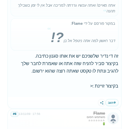
אתה מאיים! ואתה עכשיו גררתה למריבה אבל אין לי זמן בשבילך
תהנה
במקור פורסם על ידי
Flame
:
?!
דבר ראשון למה אתה ניטפל אל בן
זה די נדיר שלשניכם יש את אותו סגנון כתיבה.
בקיצור סביר להניח שזה אתה או שאמרת לחבר שלך
להגיב ונתת לו טקסט שאתה רוצה שהוא ירשום.
בקיצור זויינת :<
הגב
שתף
Flame
#6
13/11/09
17:56
משתמש חסום