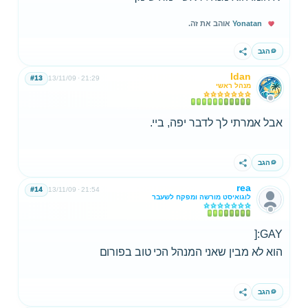
Yonatan
אוהב את זה.
הגב
שתף
Idan
#13
13/11/09
21:29
מנהל ראשי
אבל אמרתי לך לדבר יפה, ביי.
הגב
שתף
rea
#14
13/11/09
21:54
לוגואיסט מורשה ומפקח לשעבר
GAY:[
הוא לא מבין שאני המנהל הכי טוב בפורום
הגב
שתף