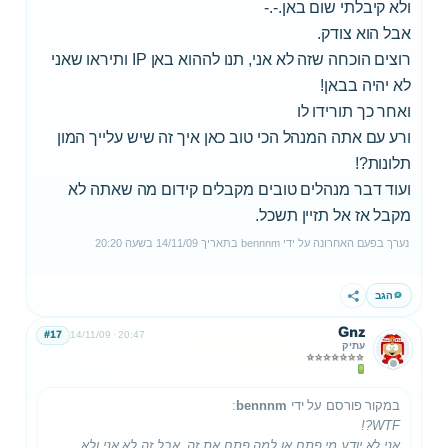
ולא קיבלתי שום באן.-.-
אבל הוא צודק.
רוצים הוכחה שזה לא אני, תנו לההוא באן IP ותיראו שאני
לא יהיה בבאן!
ואחר כך תורידו לו
ורע עם אתה המנהל הכי טוב כאן איך זה שיש עלייך המון
תלונות?!
ועוד דבר מנהלים טובים מקבלים קידום מה שאתה לא
מקבל אז אל תזיין תשכל.
נערך בפעם האחרונה על ידי
bennnm
בתאריך
14/11/09
בשעה
20:20
הגב
שתף
Gnz
#17
14/11/09
20:47
עתיק
במקור פורסם על ידי
bennnm
:
WTF?!
אני לא יודע מי פתח או למה פתח את זה, אבל זה לא אני ולא