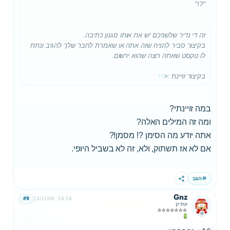
"?!"
זה די נדיר שלשניכם יש את אותו סגנון כתיבה.
בקיצור סביר להניח שזה אתה או שאמרת לחבר שלך להגיב ונתת
לו טקסט שאתה רוצה שהוא ירשום.
בקיצור זויינת :<
במה זויינתי?
ומה זה המילים האלה?
אתה יודע מה הסימן ?! מסמן!?
אם לא אז תשתוק, ולא, זה לא בשביל היופי.
הגב
שתף
Gnz
#9
13/11/09
19:24
עתיק