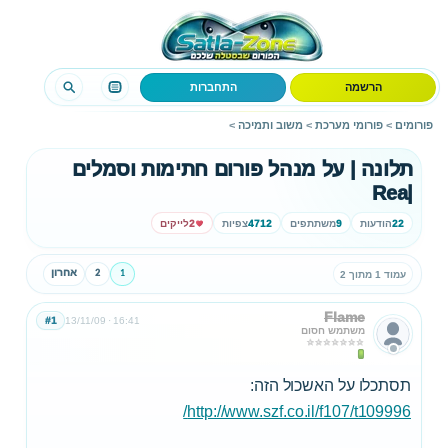
הרשמה
התחברות
פורומים
>
פורומי מערכת
>
משוב ותמיכה
>
תלונה | על מנהל פורום חתימות וסמלים
|Rea
22
הודעות
9
משתתפים
4712
צפיות
2
לייקים
1
2
אחרון
עמוד 1 מתוך 2
Flame
#1
13/11/09
16:41
משתמש חסום
תסתכלו על האשכול הזה:
http://www.szf.co.il/f107/t109996/