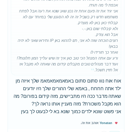
אכפת לי מה תגידו.
אני יגיד את זה פעם אחת זה נכון שאנ שונא את רעה אבל לפתח
משתמש חדש רק בשביל זה זה לא הסגנון שלי במיוחד עם לא
קבלתי כאן באן לא מוצדק.
ולא קיבלתי שום באן.-.-
אבל הוא צודק.
רוצים הוכחה שזה לא אני, תנו לההוא באן IP ותיראו שאני לא יהיה
בבאן!
ואחר כך תורידו לו
ורע עם אתה המנהל הכי טוב כאן איך זה שיש עלייך המון תלונות?!
ועוד דבר מנהלים טובים מקבלים קידום מה שאתה לא מקבל אז
אל תזיין תשכל.
אוח אוח נווו סתום סתום באמאמאמאמאמ שלך איזה מן
ילד אתה חחחח , באמא שלי ההורים שלך היו יודעים
שאתה מדבר ככה היו מתביישים, מזה קידום בפורום? מה
הוא מקבל משכורת? מזה מעניין אותו נראה לך?
אני פשוט שונא ילדים כמוך שונא בא לי לבעוט לך בעין
Yonatan
אוהב את זה.