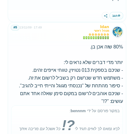
הגב
שתף
Idan
#5
13/11/09
17:49
מנהל ראשי
80% שזה אכן בן.
יותר מדי דברים שלא נראים לי:
- שניכם בספקית 013 נטויזין, טווחי אייפים זהים.
- משתמש חדש שנרשם רק בשביל לרשום את זה.
- סיפור מהתחת של "נכנסתי מגוגל והייתי חייב להגיב".
- שניכם אוהבים לרשום במקום סימן שאלה אחד אתם
עושים: "?!"
במקור פורסם על ידי
bennnm
:
?!
לךא נמאס לך לאיים תגיד לי
כל אשכל עם מריבה איתך