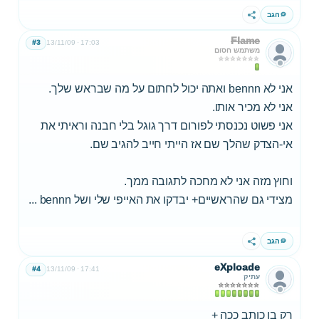
הגב
שתף
Flame
#3
13/11/09
17:03
משתמש חסום
אני לא bennn ואתה יכול לחתום על מה שבראש שלך.
אני לא מכיר אותו.
אני פשוט נכנסתי לפורום דרך גוגל בלי חבנה וראיתי את
אי-הצדק שהלך שם אז הייתי חייב להגיב שם.
וחוץ מזה אני לא מחכה לתגובה ממך.
מצידי גם שהראשיים+ יבדקו את האייפי שלי ושל bennn ...
הגב
שתף
eXploade
#4
13/11/09
17:41
עתיק
רק בן כותב ככה +