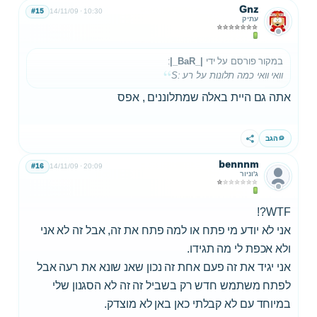
Gnz
#15
14/11/09
10:30
עתיק
במקור פורסם על ידי
|_BaR_|
:
וואי וואי כמה תלונות על רע :S
אתה גם היית באלה שמתלוננים , אפס
הגב
שתף
bennnm
#16
14/11/09
20:09
ג'וניור
WTF?!
אני לא יודע מי פתח או למה פתח את זה, אבל זה לא אני
ולא אכפת לי מה תגידו.
אני יגיד את זה פעם אחת זה נכון שאנ שונא את רעה אבל
לפתח משתמש חדש רק בשביל זה זה לא הסגנון שלי
במיוחד עם לא קבלתי כאן באן לא מוצדק.