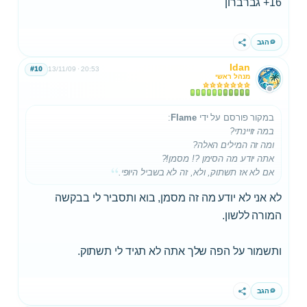
16+ גברברון
הגב
שתף
Idan
#10
13/11/09
20:53
מנהל ראשי
במקור פורסם על ידי
Flame
:
במה זויינתי?
ומה זה המילים האלה?
אתה יודע מה הסימן ?! מסמן!?
אם לא אז תשתוק, ולא, זה לא בשביל היופי.
לא אני לא יודע מה זה מסמן, בוא ותסביר לי בבקשה
המורה ללשון.
ותשמור על הפה שלך אתה לא תגיד לי תשתוק.
הגב
שתף