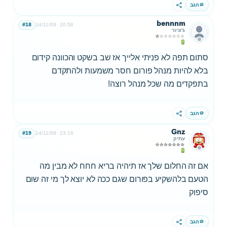
הגב
שתף
bennnm
#18
14/11/09
20:58
ג'וניור
סתום תפה לא פניתי אלייך אז שב בשקט והכוונה קידום
בלא להיות מנהל פורום חסר משמעות ולהתקדם
בתפקדים מה שכל מנהל רוצה!
הגב
שתף
Gnz
#19
14/11/09
23:16
עתיק
אם זה החלום שלך אז תיהיה בריא חחח לא מבין מה
הטעם בלהשקיע בפורום שגם ככה לא יוצא לך מי זה שום
סיפוק
הגב
שתף