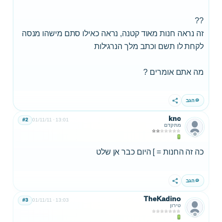
??
זה נראה חנות מאוד קטנה, נראה כאילו סתם מישהו מנסה
לקחת לו תשם וכתב מלך הנרגילות
מה אתם אומרים ?
הגב
שתף
knc
#2
01/11/11
13:01
מתקדם
כה זה החנות = ] היום כבר אן שלט
הגב
שתף
TheKadino
#3
01/11/11
13:03
טירון