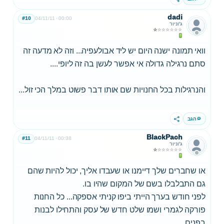
שתף
dadi
#10
04/11/11
00:00
ג'וניור
וואי תמונה ישנה היום יש ליד אבולעפיה... וזה לא מדעה זה
סתם נרגילה גדולה אי אפשר לעשן בה זה ליופי....
והנרגילות בכל החנויות שם אותו דבר פשוט במלך הכי זול...
הגב
שתף
BlackPach
#11
04/11/11
00:38
ג'וניור
או שחברים שלך דיימנו או שעבדו אליך, יכול להיות שהם
גם התבלבלו בשם של המקום שהיו בו.
לפני חודש בערך הייתי ביפו קניתי אספקה... כל החנות
פורקה לגמרי ושמו שלט חדש של עסק והתחילו לבנות
בפנים