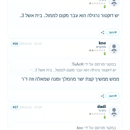
יש דוקטור נרגילה הוא עבר מקום לממול.. בית אשל 3..
הגב
שתף
knc
#16
05/11/11
16:33
מתקדם
במקור פורסם על ידי
TsAcH
:
יש דוקטור נרגילה הוא עבר מקום לממול.. בית אשל 3..
ממש ממשיך קצת ישר מהמלך ופונה שמאלה וזה ד'ר
הגב
שתף
dadi
#17
06/11/11
15:36
ג'וניור
במקור פורסם על ידי
knc
: