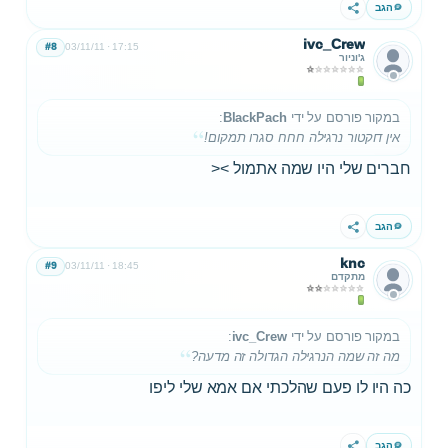
הגב
שתף
ivc_Crew
#8
03/11/11
17:15
ג'וניור
במקור פורסם על ידי
BlackPach
:
אין דוקטור נרגילה חחח סגרו תמקום!
חברים שלי היו שמה אתמול ><
הגב
שתף
knc
#9
03/11/11
18:45
מתקדם
במקור פורסם על ידי
ivc_Crew
:
מה זה שמה הנרגילה הגדולה זה מדעה?
כה היו לו פעם שהלכתי אם אמא שלי ליפו
הגב