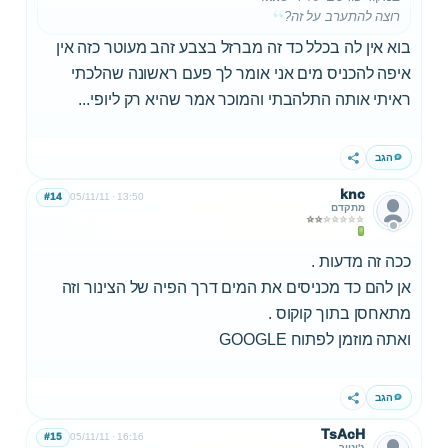
רוצה להתערב על זה?
בוא אין לה בכלל כד זה מברזל בצבע זהב מעוטר כזה אין
איפה להכניס מים אני אומר לך פעם ראשונה שהלכתי
ראיתי אותה התלהבתי והמוכר אמר שהיא רק ליופי...
הגב
שתף
knc
#14
05/11/11
13:50
מתקדם
ככה זה מדעות .
אן להם כד מכניסים את המים דרך הפיה של הצינור וזה
מתאחסן בתוך קוקוס .
ואתה מוזמן לפתוח GOOGLE
הגב
שתף
TsAcH
#15
05/11/11
16:16
ג'וניור