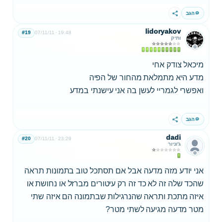
הגב
שתף
lidoryakov
#19
07/11/11
19:48
ותיק
מיכאל צודק אחי
מדע היא מתמלאת מהחור של הפיה
ואפשרי לגמריי לעשן בה אני עישנתי במדע
הגב
שתף
dadi
#20
07/11/11
23:29
ג'וניור
אני יודע מזה מדעה אבל אם תסתכל טוב בתמונות תראה
שהכד שלה זה לא כד זה רק עיטורים מברזל או נחושת או
איזה מתכת ותראה שהנרגילות שבתמונה הם איזה שתי
מטר מדעה מגיעה לשתי מטר?