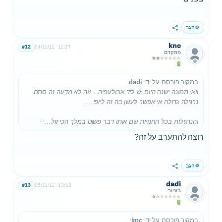
הגב
שתף
knc
#12
04/11/11
11:27
מתקדם
במקור פורסם על ידי
dadi
:
וואי תמונה ישנה היום יש ליד אבולעפיה... וזה לא מדעה זה סתם
נרגילה גדולה אי אפשר לעשן בה זה ליופי....
והנרגילות בכל החנויות שם אותו דבר פשוט במלך הכי זול...
רוצה להתערב על זה?
הגב
שתף
dadi
#13
05/11/11
13:18
ג'וניור
במקור פורסם על ידי
knc
: