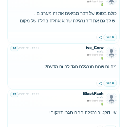
כולם בסופו של דבר מביאים את זה מערבים .
יש לך גם את ד'ר נרגילה שהוא אחלה בחלה של מקום
הגב
שתף
ivc_Crew
#6
03/11/11
15:11
ג'וניור
מה זה שמה הנרגילה הגדולה זה מדעה?
הגב
שתף
BlackPach
#7
03/11/11
15:24
ג'וניור
אין דוקטור נרגילה חחח סגרו תמקום!