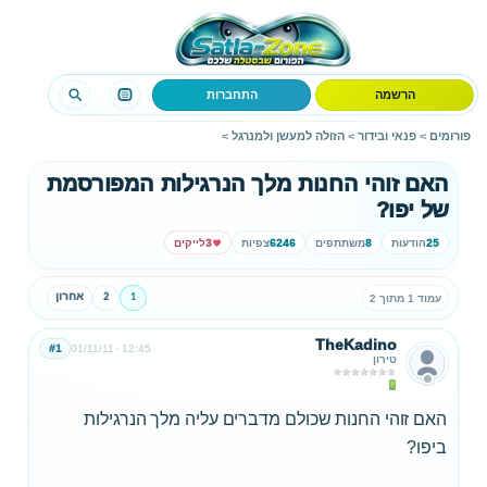
הרשמה
התחברות
פורומים
>
פנאי ובידור
>
הזולה למעשן ולמנרגל
>
האם זוהי החנות מלך הנרגילות המפורסמת
של יפו?
25
הודעות
8
משתתפים
6246
צפיות
3
לייקים
1
2
אחרון
עמוד 1 מתוך 2
TheKadino
#1
01/11/11
12:45
טירון
האם זוהי החנות שכולם מדברים עליה מלך הנרגילות
ביפו?