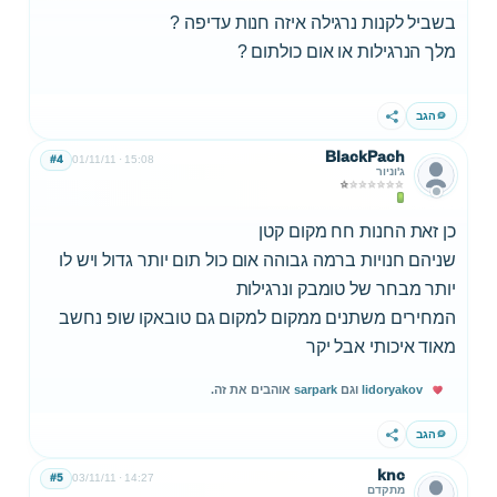
בשביל לקנות נרגילה איזה חנות עדיפה ?
מלך הנרגילות או אום כולתום ?
הגב
שתף
BlackPach
#4
01/11/11
15:08
ג'וניור
כן זאת החנות חח מקום קטן
שניהם חנויות ברמה גבוהה אום כול תום יותר גדול ויש לו
יותר מבחר של טומבק ונרגילות
המחירים משתנים ממקום למקום גם טובאקו שופ נחשב
מאוד איכותי אבל יקר
lidoryakov
וגם
sarpark
אוהבים את זה.
הגב
שתף
knc
#5
03/11/11
14:27
מתקדם