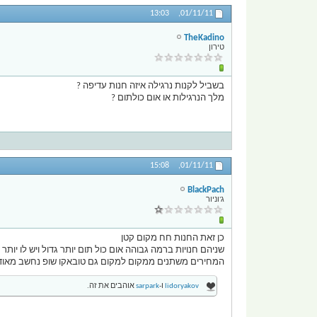
13:03
01/11/11,
TheKadino
טירון
בשביל לקנות נרגילה איזה חנות עדיפה ?
מלך הנרגילות או אום כולתום ?
15:08
01/11/11,
BlackPach
ג'וניור
כן זאת החנות חח מקום קטן
שניהם חנויות ברמה גבוהה אום כול תום יותר גדול ויש לו יות
המחירים משתנים ממקום למקום גם טובאקו שופ נחשב מאוד א
lidoryakov
ו-
sarpark
אוהבים את זה.