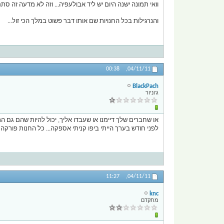
וואי תמונה ישנה היום יש ליד אבולעפיה... וזה לא מדעה זה סתם
והנרגילות בכל החנויות שם אותו דבר פשוט במלך הכי זול...
00:38
04/11/11,
BlackPach
ג'וניור
או שחברים שלך דיימנו או שעבדו אליך, יכול להיות שהם גם 
לפני חודש בערך הייתי ביפו קניתי אספקה... כל החנות פורק
11:27
04/11/11,
knc
מתקדם