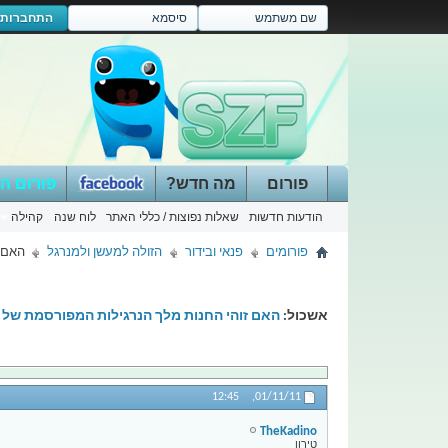
התחברות
פורום
מה חדש?
פורום ה
הודעות חדשות
שאלות נפוצות / כללי האתר
לוח שנה
קהילה
פורומים
פנאי ובידור
הזולה למעשן ולמנרגל
האם ז
אשכול:
האם זוהי החנות מלך הנרגילות המפורסמת של י
12:45
01/11/11,
TheKadino
טירון