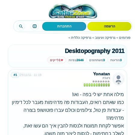
הרשמה
התחברות
פורומים
>
גרפיקה ועיצוב
>
גרפיקה כללית
>
Desktopography 2011
3
הודעות
3
משתתפים
2646
צפיות
1
לייקים
Yonatan
#1
25/11/11
11:18
נינג'ה
מילה אחת יש לי בפה - ואו!
כמו שאתם רואים, העבודות פה מדהימות מעבר לכל דימיון
- עבודות פן טול, צילומים וכולם עברו פוטושופ בצורה
מדהימה!
אפשר לקחת תמונות ולנסות להבין איך הם עשו זאת,
לשלב בחתימות - לנסות ליצור מזה משהו.