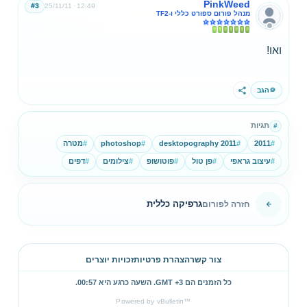
PinkWeed
#3
25/11/11
12:49
מנהל פורום ספורט כללי ו-TF2
ואו!
הגב
שתף
תגיות
#
#
2011
#
desktopography 2011
#
photoshop
#
מטרה
#
עיצוב גראפי
#
פן טול
#
פוטושופ
#
צילומים
#
דפים
גרפיקה כללית
חזרה לפורום
צור קשר
הצהרת פרטיות
זכויות יוצרים
כל הזמנים הם GMT +3. השעה כרגע היא
00:57
.
Powered by vBulletin™