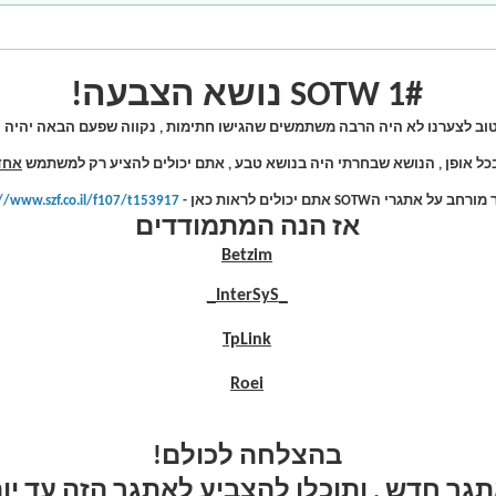
SOTW 1# נושא הצבעה!
וב לצערנו לא היה הרבה משתמשים שהגישו חתימות , נקווה שפעם הבאה יהיה !
כל אופן , הנושא שבחרתי היה בנושא טבע , אתם יכולים להציע רק למשתמש
אחד
על אתגרי הSOTW אתם יכולים לראות כאן -
//www.szf.co.il/f107/t153917/
אז הנה המתמודדים
Betzim
_InterSyS_
TpLink
Roei
בהצלחה לכולם!
גר חדש , ותוכלו להצביע לאתגר הזה עד יו