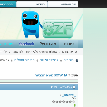
התחברות
פורום
מה חדש?
פורום ה
הודעות חדשות
שאלות נפוצות / כללי האתר
לוח שנה
קהילה
פורומים
גרפיקה ועיצוב
חתימות וסמלים
SOTW 1# נושא הצ
אשכול:
SOTW 1# נושא הצבעה!
14:05
09/12/11,
_InterSyS_
גורו