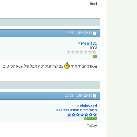
Roei
14:51
09/12/11,
Messi121
טירון
Roei אהבתי אחי
גם של יונתן יפה אבל של Roei הכי טוב
15:33
09/12/11,
PinkWeed
מנהל פורום ספורט כללי ו-TF2
TpGay