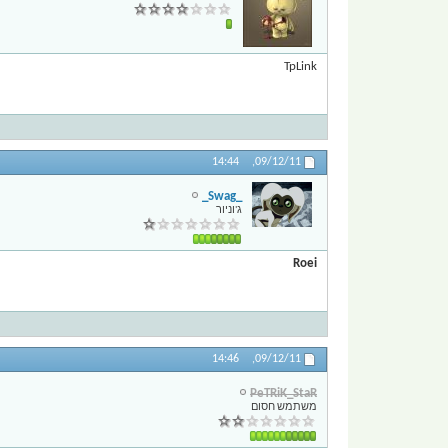
TpLink
14:44
09/12/11,
_Swag_
ג'וניור
Roei
14:46
09/12/11,
PeTRiK_StaR
משתמש חסום