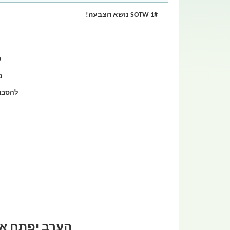
SOTW 1# נושא הצבעה!
ט
ב
להסבר מורחב 
הערב יפתח את