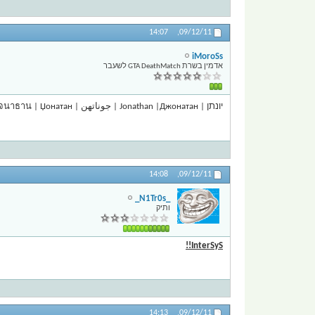
14:07
09/12/11,
iMoroSs
אדמין בשרת GTA DeathMatch לשעבר
יונתן | Jonathan |Джонатан | جوناتھن | โจนาธาน | Џонатан.
14:08
09/12/11,
_N1Tr0s_
ותיק
InterSyS!!
14:13
09/12/11,