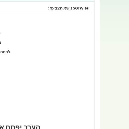
SOTW 1# נושא הצבעה!
ט
ב
להסבר מורחב 
הערב יפתח את