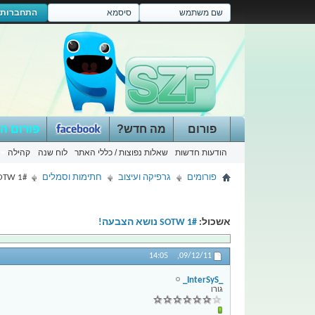
התחברות
פורום
מה חדש?
פורום ה
הודעות חדשות
שאלות נפוצות / כללי האתר
לוח שנה
קהילה
פורומים
גרפיקה ועיצוב
חתימות וסמלים
SOTW 1# נושא הצ
אשכול:
SOTW 1# נושא הצבעה!
14:05
09/12/11,
_InterSyS_
גורו