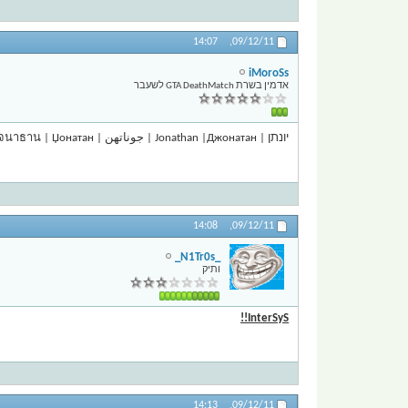
14:07
09/12/11,
iMoroSs
אדמין בשרת GTA DeathMatch לשעבר
יונתן | Jonathan |Джонатан | جوناتھن | โจนาธาน | Џонатан.
14:08
09/12/11,
_N1Tr0s_
ותיק
InterSyS!!
14:13
09/12/11,