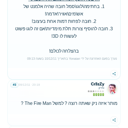
1. בחתימה\לוגו\סמל חובה שהיה אלמנט של
אש\מים\אוויר\אדמה!
2. חובה לפחות דמות אחת בעיצוב!
3. חובה להוסיף צורות תלת מימדיות\אם זה לוגו פשוט
לעשות לו 3D!
בהצלחה לכולם!
נערך בפעם האחרונה על ידי
Yonatan
בתאריך
10/12/11
בשעה
09:13
שתף
Cr3zZy
#2
09/12/11
20:18
ותיק
מותר איזה ניק שאתה רוצה ? למשל The Fire Man ?
שתף