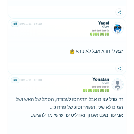
שתף
Yagel
#5
19/12/11
16:40
נינג'ה
יצא לי חרא אבל לא נורא
שתף
Yonatan
#6
20/12/11
18:30
נינג'ה
זה גודל עצום אבל תתיחסו לעבודה, הסמל של האש ושל
המים לא שלי, האוויר וסוג של פרח כן..
אני עוד מעט אערוך ואחליט עד שישי מה להגיש..