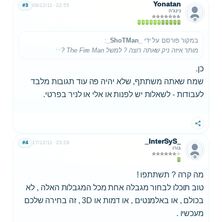
Yonatan
#3
09/12/11
22:55
נינג'ה
במקור פורסם על ידי
_ShoTMan_
:
מותר איזה ניק שאתה רוצה ? למשל The Fire Man ?
כן.
שמח שאתה משתתף, שלא יהיה פה עוד תגובות מלבד
לעבודות - לשאלות יש לפנות או אלי או לניר בפרטי.
שתף
_InterSyS_
#4
17/12/11
23:29
גורו
מה קרה ? תשתתפו !
טוב תוכלו לבחור מגבלה אחת מכל המגבלות האלה , לא
בכולם , או באלמנטים , או דמות או 3D , זה בחירה שלכם
מעכשיו .