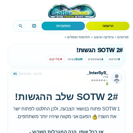
הרשמה
התחברות
פורומים
>
גרפיקה ועיצוב
>
חתימות וסמלים
>
SOTW 2# הגשות!
8
הודעות
4
משתתפים
5149
צפיות
1
לייקים
_InterSyS_
#1
09/12/11
18:29
גורו
SOTW 2# שלב ההגשות!
SOTW 1 פתוח בנושאי הצבעה, ולכן החלטנו לפתוח ישר
את השני!
הפעם אני מקווה שיהיו יותר משתתפים.
אז בכל אופן, הנה המגבלות השבוע -