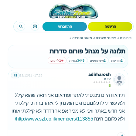
הרשמה
התחברות
פורומים
>
פורומי מערכת
>
משוב ותמיכה
>
תלונה על מנהל פורום סדרות
2
הודעות
2
משתתפים
3445
צפיות
1
לייקים
adirharosh
#1
12/12/11
17:29
טירון
תיראווו היום ניכנסתי לאתר ופתיאום אני רואה שהוא קילל
ולא עשיתי לו כלוםםם וגם הוא נתן לי אזהרבהה כי קיללתי
אני חדש באתר ואני לא מכיר אפ אחדדדד ולא קיללתי אותו
ולא כלוםם הינה
http://www.szf.co.il/members/113855/