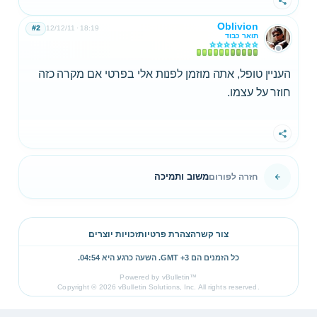
שתף
Oblivion
#2
12/12/11
18:19
תואר כבוד
העניין טופל, אתה מוזמן לפנות אלי בפרטי אם מקרה כזה
חוזר על עצמו.
שתף
משוב ותמיכה
חזרה לפורום
צור קשר
הצהרת פרטיות
זכויות יוצרים
כל הזמנים הם GMT +3. השעה כרגע היא
04:54
.
Powered by vBulletin™
Copyright © 2026 vBulletin Solutions, Inc. All rights reserved.