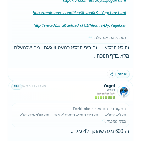
http://turbobit.net/56lpx3jiqgb6.html
http://freakshare.com/files/8bxpd0r3...Yagel.rar.html
http://www32.multiupload.nl:81/files...s-By.Yagel.rar
תוסיפו גם את אלה..
זה לא המלא .... זה ריפ המלא כמעט 4 גיגה . מה שלמעלה
מלא בדף הנוכחי.
הגב
שתף
Yagel
#64
04/10/12
14:45
נינג'ה
במקור פורסם על ידי
DarkLake
:
זה לא המלא .... זה ריפ המלא כמעט 4 גיגה . מה שלמעלה מלא
בדף הנוכחי.
זה 600 מגה שהופך ל4 גיגה..