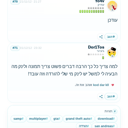
Yo4v
#70
21/11/12
21:27
עתיק
עודכן
הגב
שתף
Dor1Tos
#71
01/12/12
23:32
ג'וניור
למה צריך כל כך הרבה דברים פשוט צריך תמונה ולינק מה
הבעיה לי למשל יש לינק מי שלי להורדה וזה עובד!
kod dar kll
אוהב את זה.
הגב
שתף
תגיות
#
samp
#
multiplayer
#
gta
#
grand theft auto
#
download
#
#
san andreas
#
הורדה