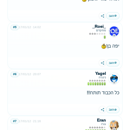
הגב
שתף
_Roei_
#5
17/01/12
14:02
מתקדם
יפה בן!
הגב
שתף
Yagel
#6
17/01/12
20:07
נינג'ה
כל הכבוד תותח!!!
הגב
שתף
Eran
#7
17/01/12
21:16
גורו