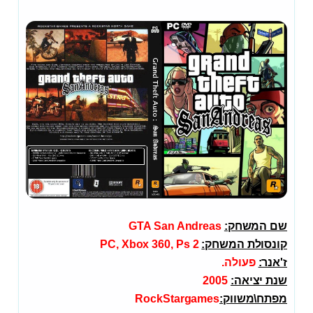
שם המשחק:
GTA San Andreas
קונסולת המשחק:
PC, Xbox 360, Ps 2
ז'אנר:
פעולה.
שנת יציאה:
2005
מפתח\משווק:
RockStargames