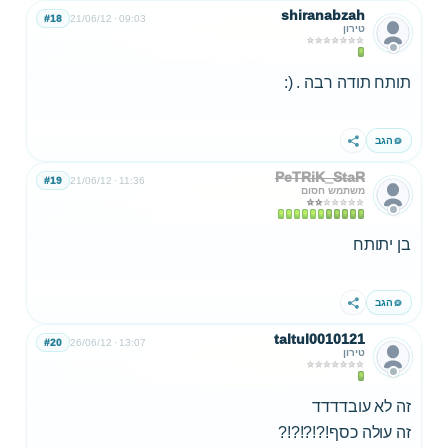
shiranabzah
#18
21/06/12
09:03
טירון
תותח תודה רבה . (:
הגב
שתף
PeTRiK_StaR
#19
21/06/12
11:36
משתמש חסום
בן יתותח
הגב
שתף
taltul0010121
#20
26/06/12
13:07
טירון
זה לא עובדדדד
זה עולה כסף!?!?!?!?