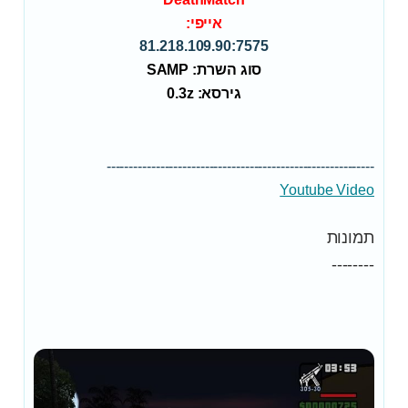
אייפי:
81.218.109.90:7575
סוג השרת: SAMP
גירסא: 0.3z
------------------------------------------------------------
Youtube Video
תמונות
--------