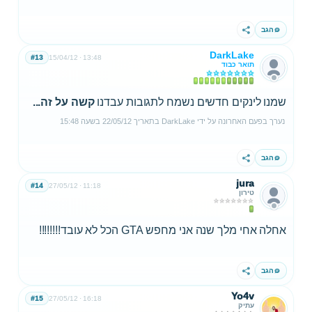
הגב
שתף
DarkLake
#13
15/04/12
13:48
תואר כבוד
שמנו לינקים חדשים נשמח לתגובות עבדנו
קשה על זה...
נערך בפעם האחרונה על ידי
DarkLake
בתאריך
22/05/12
בשעה
15:48
הגב
שתף
jura
#14
27/05/12
11:18
טירון
אחלה אחי מלך שנה אני מחפש GTA הכל לא עובד!!!!!!!!
הגב
שתף
Yo4v
#15
27/05/12
16:18
עתיק