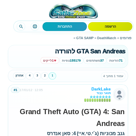
הרשמה
התחברות
פורומים
>
DeathMatch
>
GTA SAMP
>
GTA San Andreas להורדה
71
הודעות
37
משתתפים
155179
צפיות
1
לייקים
1
2
3
4
אחרון
עמוד 1 מתוך 4
DarkLake
#1
17/01/12
12:05
תואר כבוד
Grand Theft Auto (GTA) 4: San
Andreas
גנב מכוניות (ג´י.טי.איי) 4: סאן אנדרס