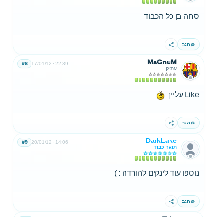
סחה בן כל הכבוד
הגב
שתף
MaGnuM
#8
17/01/12
22:39
עתיק
Like עלייך
הגב
שתף
DarkLake
#9
20/01/12
14:06
תואר כבוד
נוספו עוד לינקים להורדה : )
הגב
שתף