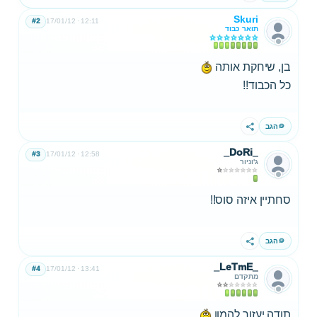
Skuri
#2
17/01/12
12:11
תואר כבוד
בן, שיחקת אותה
כל הכבוד!!
הגב
שתף
_DoRi_
#3
17/01/12
12:58
ג'וניור
סחתיין איזה סוס!!
הגב
שתף
_LeTmE_
#4
17/01/12
13:41
מתקדם
תודה יעזור להמון