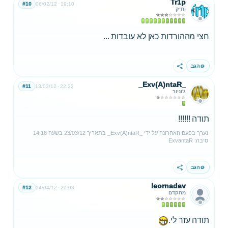
Tr1p
#10
06/02/12
19:10
ותיק
חצי מההורדות כאן לא עובדות ...
הגב
שתף
_Exv(A)ntaR_
#11
13/03/12
22:22
ג'וניור
תודה !!!!!!
נערך בפעם האחרונה על ידי
_Exv(A)ntaR_
בתאריך
23/03/12
בשעה
14:16
סיבה:
ExvantaR
הגב
שתף
leornadav
#12
14/04/12
20:03
מתקדם
תודה עזר לי.