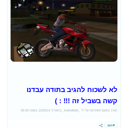
לא לשכוח להגיב בתודה עבדנו
קשה בשביל זה !!! : )
נערך בפעם האחרונה על ידי
_KoKoMaN_
בתאריך
12/03/14
בשעה
00:30
הגב
שתף