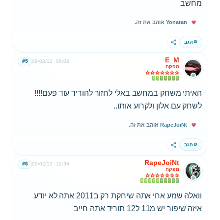
מחשב
Yonatan
אוהב את זה.
הגב
שתף
E_M
#5
09/02/12
08:02
מפקח
האיתי משחק במחשב באלי לחזור להוריד עוד פעם!!!!
לשחק עם אלון ולקרוע אותו..
RapeJoiNt
אוהב את זה.
הגב
שתף
RapeJoiNt
#6
09/02/12
19:39
מפקח
וואלה שמע אחי אתה שיחקת רק ב2011 אתה לא יודע
איזה שיפור יש מ11 ל12 תוריד אתה חייב