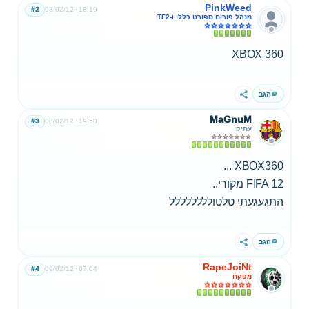
PinkWeed
#2
08/02/12
18:19
מנהל פורום ספורט כללי ו-TF2
XBOX 360
הגב
שתף
MaGnuM
#3
08/02/12
19:50
עתיק
XBOX360 ...
FIFA 12 מקורי..
התגעגעתי טלטולללללללל
הגב
שתף
RapeJoiNt
#4
09/02/12
07:04
מפקח