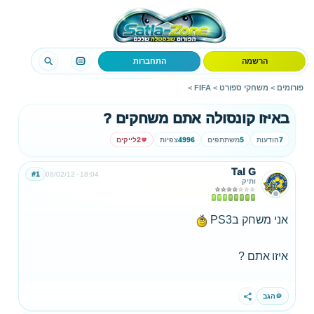
הרשמה
התחברות
פורומים
>
משחקי ספורט
>
FIFA
>
באיזו קונסולה אתם משחקים ?
7
הודעות
5
משתתפים
4996
צפיות
2
לייקים
Tal G
#1
08/02/12
18:04
ותיק
אני משחק בPS3
איזו אתם ?
הגב
שתף