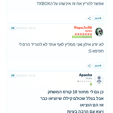
אפשר להריץ את זה איכשהו על הXBOX?
הגב
שתף
RapeJoiNt
#4
10/03/12
09:12
מפקח
לא יודע אילון ואני ממליץ לאף אחד לא להוריד הרס לי
תפיפא S:
הגב
שתף
Apache
#5
10/03/12
10:31
ג'וניור
כן גם לי מחזור 10 קורס המשחק
אבל בגלל שכולם קיללו שיוציאו כבר
אז הם הוציא
ו
ויצא עם הרבה בעיות