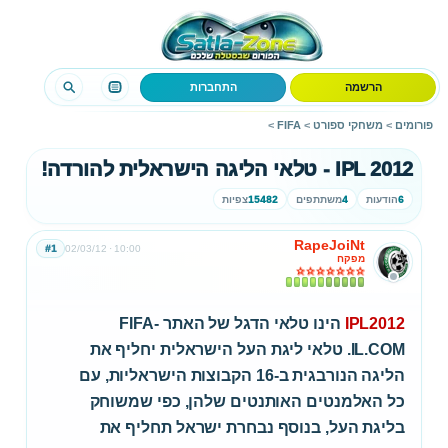
הרשמה
התחברות
פורומים
>
משחקי ספורט
>
FIFA
>
IPL 2012 - טלאי הליגה הישראלית להורדה!
6
הודעות
4
משתתפים
15482
צפיות
RapeJoiNt
#1
02/03/12
10:00
מפקח
IPL2012
הינו טלאי הדגל של האתר FIFA-
IL.COM. טלאי ליגת העל הישראלית יחליף את
הליגה הנורבגית ב-16 הקבוצות הישראליות, עם
כל האלמנטים האותנטים שלהן, כפי שמשוחק
בליגת העל, בנוסף נבחרת ישראל תחליף את