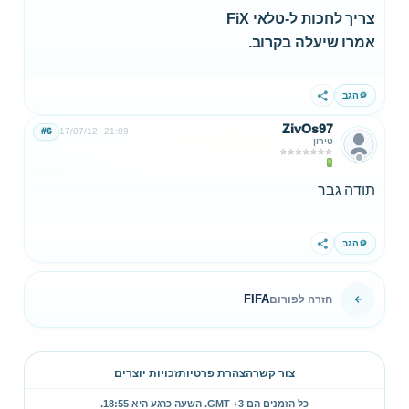
צריך לחכות ל-טלאי FiX
אמרו שיעלה בקרוב.
הגב
שתף
ZivOs97
#6
17/07/12
21:09
טירון
תודה גבר
הגב
שתף
FIFA
חזרה לפורום
צור קשר
הצהרת פרטיות
זכויות יוצרים
כל הזמנים הם GMT +3. השעה כרגע היא
18:55
.