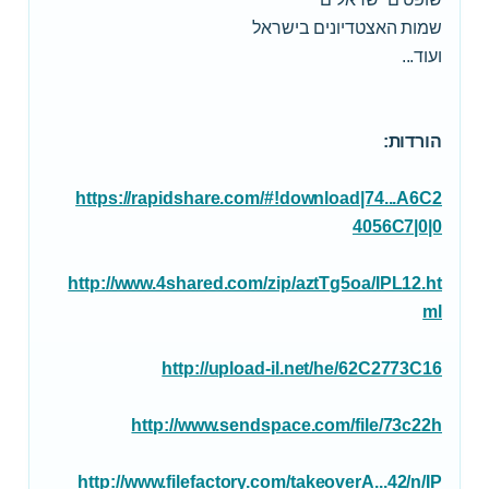
שמות האצטדיונים בישראל
ועוד...
הורדות:
https://rapidshare.com/#!download|74...A6C2
4056C7|0|0
http://www.4shared.com/zip/aztTg5oa/IPL12.ht
ml
http://upload-il.net/he/62C2773C16
http://www.sendspace.com/file/73c22h
http://www.filefactory.com/takeoverA...42/n/IP