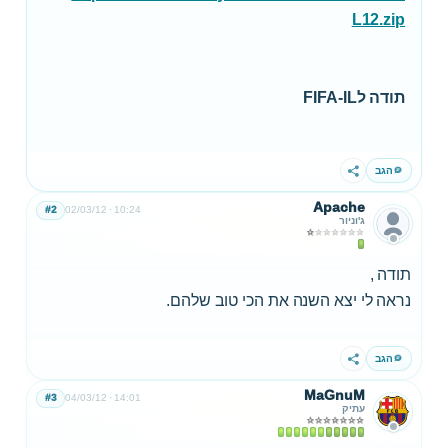
L12.zip
תודה לFIFA-IL
הגב
שתף
Apache
#2
02/03/12
10:24
ג'וניור
תודה ,
נראה לי יצא השנה את הכי טוב שלהם.
הגב
שתף
MaGnuM
#3
04/03/12
14:01
עתיק