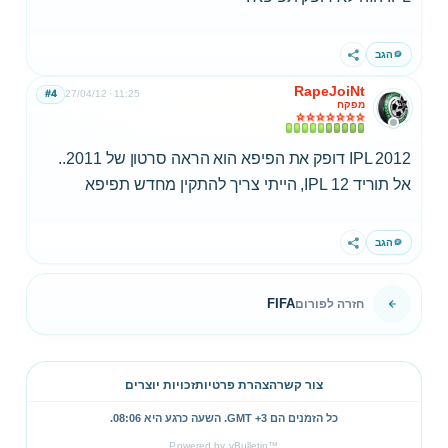
הגב
שתף
RapeJoiNt
#4
27/04/12
11:25
מפקח
IPL 2012 דופק את הפיפא הוא הראה סרטון של 2011..
אל תוריד IPL 12, הייתי צריך להתקין מחדש תפיפא
הגב
שתף
FIFA
חזרה לפורום
צור קשר
הצהרת פרטיות
זכויות יוצרים
כל הזמנים הם GMT +3. השעה כרגע היא
08:06
.
Powered by vBulletin™