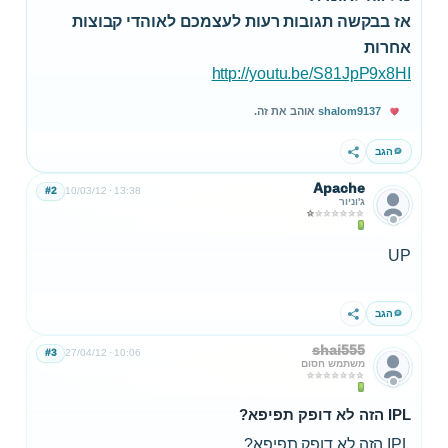
אז בבקשה תגובות רעות לעצמכם לאוהדי קבוצות
אחרות
http://youtu.be/S81JpP9x8HI
shalom9137
אוהב את זה.
הגב
שתף
Apache
#2
10/03/12
13:38
ג'וניור
UP
הגב
שתף
shai555
#3
27/04/12
10:06
משתמש חסום
IPL הזה לא דופק תפיפא?
IPL הזה לא דופק תפיפא?