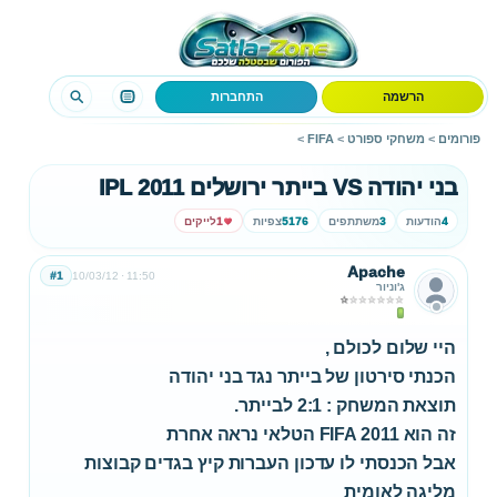
הרשמה
התחברות
פורומים
>
משחקי ספורט
>
FIFA
>
בני יהודה VS בייתר ירושלים IPL 2011
4
הודעות
3
משתתפים
5176
צפיות
1
לייקים
Apache
#1
10/03/12
11:50
ג'וניור
היי שלום לכולם ,
הכנתי סירטון של בייתר נגד בני יהודה
תוצאת המשחק : 2:1 לבייתר.
זה הוא FIFA 2011 הטלאי נראה אחרת
אבל הכנסתי לו עדכון העברות קיץ בגדים קבוצות
מליגה לאומית