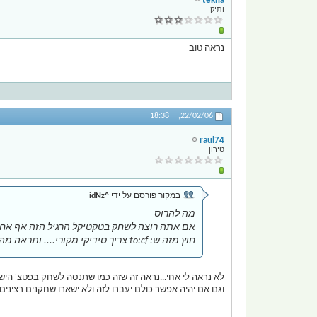
tekna
ותיק
נראה טוב
18:38
22/02/06,
raul74
טירון
במקור פורסם על ידי
^idNz
מה להרוס
אם אתה רוצה לשחק בטקטיקל הרגיל הזה אף אחד ל
חוץ מזה ש: to:cf צריך סידיקי מקורי.... ותראה מה המצב של UT2004 שהוא עם סידיקי מקורי ^^
לא נראה לי אחי...נראה זה שזה כמו שתנסה לשחק בפטצ' הישן.
וגם אם יהיה אפשר כולם יעברו לזה ולא ישארו שחקנים רצינים..