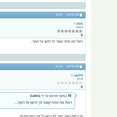
18:43
22/02/06,
elvis
נינג'ה
ראול מה אתה קשור לך תישן על האף...
21:14
22/02/06,
raul74
טירון
במקור פורסם על ידי
DaRKDj
ראול מה אתה קשור לך תישן על האף...
זה נראה כואב עזוב לא נראה לי אני ינסה את זה...