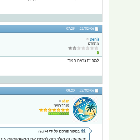
07:29
22/02/06,
Denis
מתקדם
למה זה נראה חמוד
08:20
22/02/06,
Idan
מנהל ראשי
במקור פורסם על ידי
raul74
יווווווווווו זה הולך כזה להרוס את המשחקקקק אי