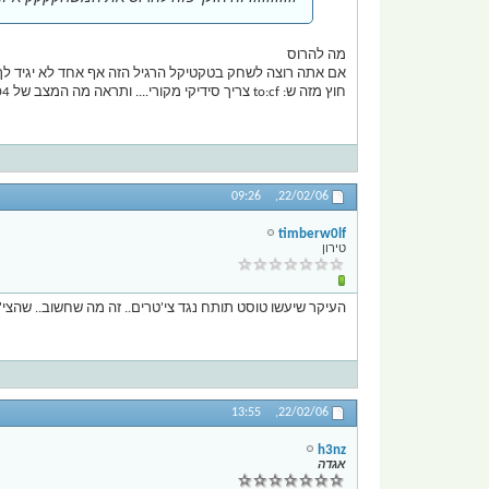
מה להרוס
אם אתה רוצה לשחק בטקטיקל הרגיל הזה אף אחד לא יגיד לך 
חוץ מזה ש: to:cf צריך סידיקי מקורי.... ותראה מה המצב של UT2004 שהוא עם סידיקי מקורי ^^
09:26
22/02/06,
timberw0lf
טירון
העיקר שיעשו טוסט תותח נגד צי'טרים.. זה מה שחשוב.. שהצי'טרים
13:55
22/02/06,
h3nz
אגדה