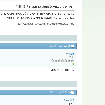
מה עם טקטיקל אופס כרוספייר?!?!?!?!?
נווו מה כולם דיברו לפני איזה חודשיים על טקטיקל אופס כרוספ
כבר שכחתם מזה תבברו נוו אני מת ליחראות איך זה יהיה!!!!!11
נערך בפעם האחרונה על ידי ParGo : 22/02/06 ב
13:47
23:17
21/02/06,
elvis
נינג'ה
עוד יותר מחצי שנה
23:18
21/02/06,
raul74
טירון