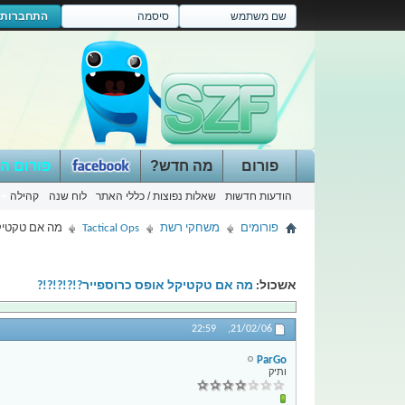
התחברות
פורום
מה חדש?
פורום ה
הודעות חדשות
שאלות נפוצות / כללי האתר
לוח שנה
קהילה
פורומים
משחקי רשת
Tactical Ops
מה אם טקטיקל
אשכול:
מה אם טקטיקל אופס כרוספייר?!?!?!?!?
22:59
21/02/06,
ParGo
ותיק