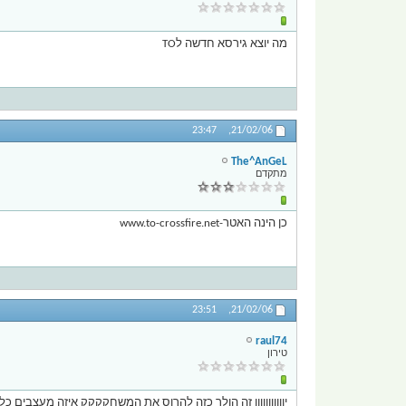
מה יוצא גירסא חדשה לTO
23:47
21/02/06,
The^AnGeL
מתקדם
כן הינה האטר-www.to-crossfire.net
23:51
21/02/06,
raul74
טירון
יווווווווווו זה הולך כזה להרוס את המשחקקקק איזה מעצבים כ