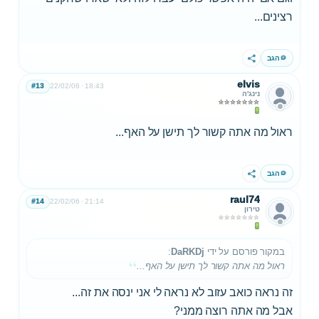
רצינים...
הגב
שתף
elvis
#13
22/02/06
18:43
נינג'ה
ראול מה אתה קשור לך תישן על האף...
הגב
שתף
raul74
#14
22/02/06
21:14
טירון
במקור פורסם על ידי
DaRKDj
:
ראול מה אתה קשור לך תישן על האף...
זה נראה כואב עזוב לא נראה לי אני ינסה את זה...
אבל מה אתה רוצה ממני?