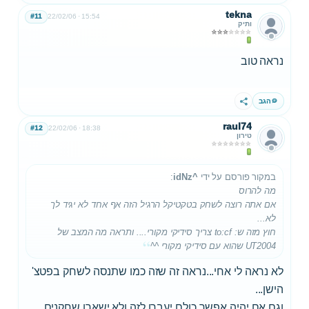
tekna
#11
22/02/06
15:54
ותיק
נראה טוב
הגב
שתף
raul74
#12
22/02/06
18:38
טירון
במקור פורסם על ידי
^idNz
:
מה להרוס
אם אתה רוצה לשחק בטקטיקל הרגיל הזה אף אחד לא יגיד לך
לא...
חוץ מזה ש: to:cf צריך סידיקי מקורי.... ותראה מה המצב של
UT2004 שהוא עם סידיקי מקורי ^^
לא נראה לי אחי...נראה זה שזה כמו שתנסה לשחק בפטצ'
הישן...
וגם אם יהיה אפשר כולם יעברו לזה ולא ישארו שחקנים