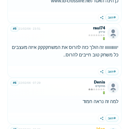
כן הינה האטר-www.to-crossfire.net
הגב
שתף
raul74
#5
21/02/06
23:51
טירון
יווווווווווו זה הולך כזה להרוס את המשחקקקק איזה מעצבים
כל משחק טוב חייבים להרוס..
הגב
שתף
Denis
#6
22/02/06
07:29
מתקדם
למה זה נראה חמוד
הגב
שתף
Idan