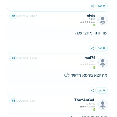
הגב
שתף
elvis
#2
21/02/06
23:17
נינג'ה
עוד יותר מחצי שנה
הגב
שתף
raul74
#3
21/02/06
23:18
טירון
מה יוצא גירסא חדשה לTO
הגב
שתף
The^AnGeL
#4
21/02/06
23:47
מתקדם