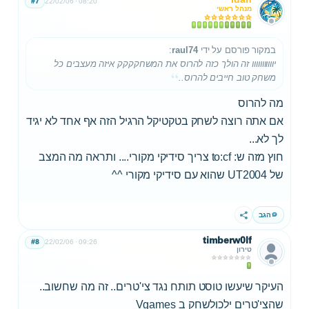
#7
22/02/06
08:20
מנהל ראשי
במקור פורסם על ידי
raul74
:
יווווווווווו זה הולך כזה להרוס את המשחקקקק איזה מעצבים כל
משחק טוב חייבים להרוס..
מה להרוס
אם אתה רוצה לשחק בטקטיקל הרגיל הזה אף אחד לא יגיד
לך לא...
חוץ מזה ש: to:cf צריך סידיקי מקורי.... ותראה מה המצב
של UT2004 שהוא עם סידיקי מקורי ^^
הגב
שתף
timberw0lf
#8
22/02/06
09:26
טירון
העיקר שיעשו טוסט תותח נגד צי'טרים.. זה מה שחשוב..
שהצי'טרים ילכולשחק ב Vgames