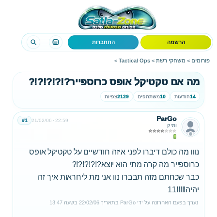
הרשמה
התחברות
פורומים
>
משחקי רשת
>
Tactical Ops
>
מה אם טקטיקל אופס כרוספייר?!?!?!?!?
14
הודעות
10
משתתפים
2129
צפיות
ParGo
#1
21/02/06
22:59
ותיק
נווו מה כולם דיברו לפני איזה חודשיים על טקטיקל אופס
כרוספייר מה קרה מתי הוא יוצא?!?!?!?!?
כבר שכחתם מזה תבברו נוו אני מת ליחראות איך זה
יהיה!!!!!11
נערך בפעם האחרונה על ידי
ParGo
בתאריך
22/02/06
בשעה
13:47