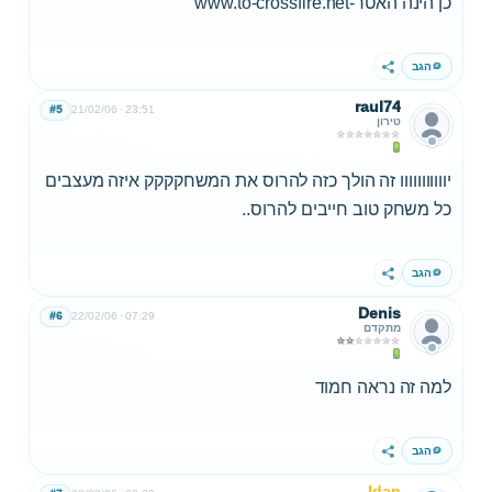
כן הינה האטר-www.to-crossfire.net
הגב
שתף
raul74
#5
21/02/06
23:51
טירון
יווווווווווו זה הולך כזה להרוס את המשחקקקק איזה מעצבים
כל משחק טוב חייבים להרוס..
הגב
שתף
Denis
#6
22/02/06
07:29
מתקדם
למה זה נראה חמוד
הגב
שתף
Idan