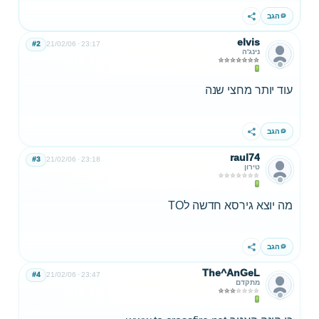
הגב
שתף
elvis
#2
21/02/06
23:17
נינג'ה
עוד יותר מחצי שנה
הגב
שתף
raul74
#3
21/02/06
23:18
טירון
מה יוצא גירסא חדשה לTO
הגב
שתף
The^AnGeL
#4
21/02/06
23:47
מתקדם