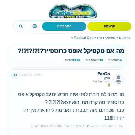
הרשמה
התחברות
פורומים
>
משחקי רשת
>
Tactical Ops
>
מה אם טקטיקל אופס כרוספייר?!?!?!?!?
14
הודעות
10
משתתפים
2128
צפיות
ParGo
#1
21/02/06
22:59
ותיק
נווו מה כולם דיברו לפני איזה חודשיים על טקטיקל אופס
כרוספייר מה קרה מתי הוא יוצא?!?!?!?!?
כבר שכחתם מזה תבברו נוו אני מת ליחראות איך זה
יהיה!!!!!11
נערך בפעם האחרונה על ידי
ParGo
בתאריך
22/02/06
בשעה
13:47