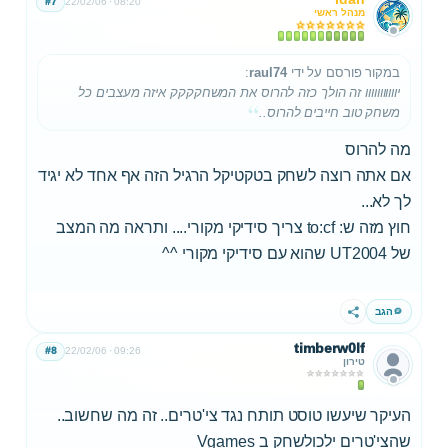
#7
22/02/06
08:20
מנהל ראשי
במקור פורסם על ידי
raul74
:
יווווווווווו זה הולך כזה להרוס את המשחקקקק איזה מעצבים כל
משחק טוב חייבים להרוס..
מה להרוס
אם אתה רוצה לשחק בטקטיקל הרגיל הזה אף אחד לא יגיד
לך לא...
חוץ מזה ש: to:cf צריך סידיקי מקורי.... ותראה מה המצב
של UT2004 שהוא עם סידיקי מקורי ^^
הגב
שתף
timberw0lf
#8
22/02/06
09:26
טירון
העיקר שיעשו טוסט תותח נגד צי'טרים.. זה מה שחשוב..
שהצי'טרים ילכולשחק ב Vgames