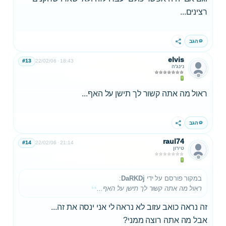
רצינים...
הגב
שתף
elvis
#13
22/02/06
18:43
נינג'ה
ראול מה אתה קשור לך תישן על האף...
הגב
שתף
raul74
#14
22/02/06
21:14
טירון
במקור פורסם על ידי
DaRKDj
:
ראול מה אתה קשור לך תישן על האף...
זה נראה כואב עזוב לא נראה לי אני ינסה את זה...
אבל מה אתה רוצה ממני?