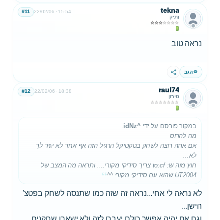
tekna
#11
22/02/06
15:54
ותיק
נראה טוב
הגב
שתף
raul74
#12
22/02/06
18:38
טירון
במקור פורסם על ידי
^idNz
:
מה להרוס
אם אתה רוצה לשחק בטקטיקל הרגיל הזה אף אחד לא יגיד לך
לא...
חוץ מזה ש: to:cf צריך סידיקי מקורי.... ותראה מה המצב של
UT2004 שהוא עם סידיקי מקורי ^^
לא נראה לי אחי...נראה זה שזה כמו שתנסה לשחק בפטצ'
הישן...
וגם אם יהיה אפשר כולם יעברו לזה ולא ישארו שחקנים