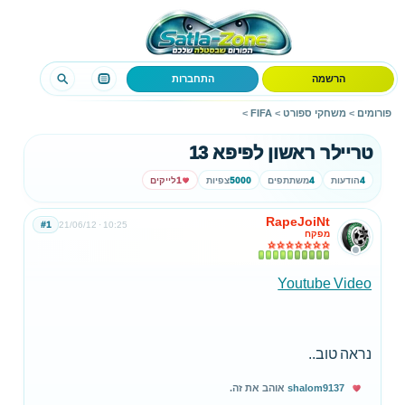
הרשמה
התחברות
פורומים
>
משחקי ספורט
>
FIFA
>
טריילר ראשון לפיפא 13
4
הודעות
4
משתתפים
5000
צפיות
1
לייקים
RapeJoiNt
#1
21/06/12
10:25
מפקח
Youtube Video
נראה טוב..
shalom9137
אוהב את זה.