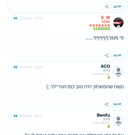
הגב
שתף
E_M
#2
21/06/12
15:20
מפקח
פי מטורףףףףף.......
הגב
שתף
ACO
#3
26/06/12
20:04
טירון
נקווה שהמשחק יהיה טוב כמו הטריילר ;)
הגב
שתף
BenKz
#4
28/06/12
20:15
טירון