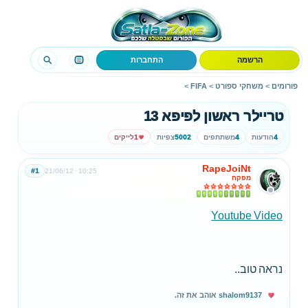
הרשמה
התחברות
פורומים
>
משחקי ספורט
>
FIFA
>
טריילר ראשון לפיפא 13
4
הודעות
4
משתתפים
5002
צפיות
1
לייקים
RapeJoiNt
#1
21/06/12
10:25
מפקח
Youtube Video
נראה טוב..
shalom9137
אוהב את זה.