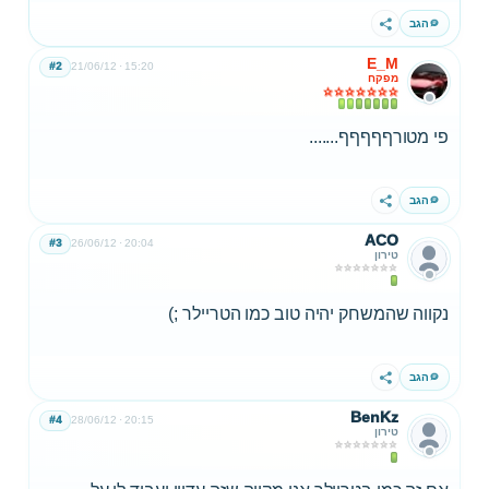
הגב
שתף
E_M
#2
21/06/12
15:20
מפקח
פי מטורףףףףף.......
הגב
שתף
ACO
#3
26/06/12
20:04
טירון
נקווה שהמשחק יהיה טוב כמו הטריילר ;)
הגב
שתף
BenKz
#4
28/06/12
20:15
טירון