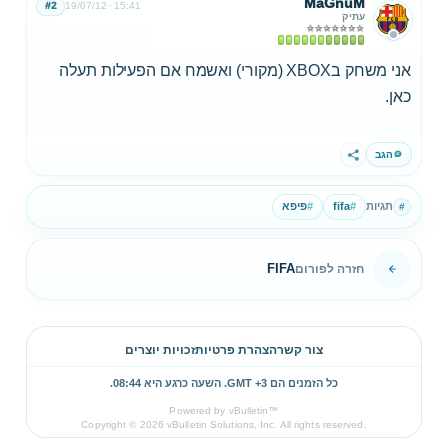
MaGnuM
#2
19/07/12
15:41
עתיק
אני משחק בXBOX (מקורי) ואשמח אם הפעילות תעלה
כאן.
הגב
שתף
תגיות
#
fifa
#
פיפא
#
FIFA
חזרה לפורום
צור קשר
הצהרת פרטיות
זכויות יוצרים
כל הזמנים הם GMT +3. השעה כרגע היא
08:44
.
Powered by vBulletin™
Copyright © 2026 vBulletin Solutions, Inc. All rights reserved.