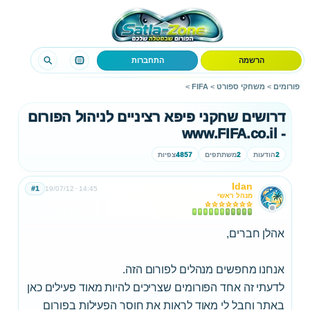
הרשמה
התחברות
פורומים
>
משחקי ספורט
>
FIFA
>
דרושים שחקני פיפא רציניים לניהול הפורום
- www.FIFA.co.il
2
הודעות
2
משתתפים
4857
צפיות
Idan
#1
19/07/12
14:45
מנהל ראשי
אהלן חברים,
אנחנו מחפשים מנהלים לפורום הזה.
לדעתי זה אחד הפורומים שצריכים להיות מאוד פעילים כאן
באתר וחבל לי מאוד לראות את חוסר הפעילות בפורום