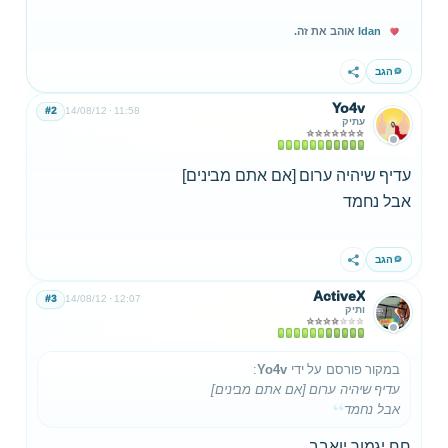
Idan
אוהב את זה.
הגב
שתף
Yo4v
#2
14/08/12
11:58
עתיק
עדיף שיהיה ערום [אם אתם מבינים]
אבל נחמד
הגב
שתף
ActiveX
#3
14/08/12
12:07
ותיק
במקור פורסם על ידי
Yo4v
:
עדיף שיהיה ערום [אם אתם מבינים]
אבל נחמד
חח יגמור יואבב..