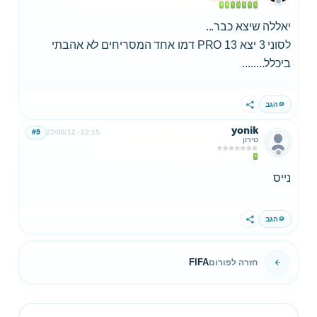
יאללה שיצא כבר...
לסוני 3 יצא PRO 13 דמו אחד המסריחים לא אהבתי
ביכלל........
הגב
שתף
yonik
#9
22/08/12
22:15
טירון
נייס
הגב
שתף
FIFA
חזרה לפורום