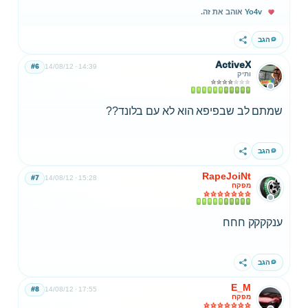
Yo4v
אוהב את זה.
הגב
שתף
ActiveX
#6
14/08/12
14:39
ותיק
שמתם לב שבפיפא הוא לא עם בלונד??
הגב
שתף
RapeJoiNt
#7
14/08/12
15:28
מפקח
ענקקקק חחח
הגב
שתף
E_M
#8
14/08/12
17:55
מפקח