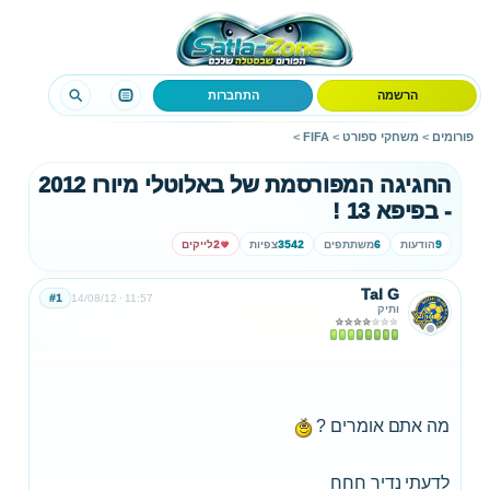
הרשמה
התחברות
פורומים
>
משחקי ספורט
>
FIFA
>
החגיגה המפורסמת של באלוטלי מיורו 2012
- בפיפא 13 !
9
הודעות
6
משתתפים
3542
צפיות
2
לייקים
Tal G
#1
14/08/12
11:57
ותיק
מה אתם אומרים ?
לדעתי נדיר חחח