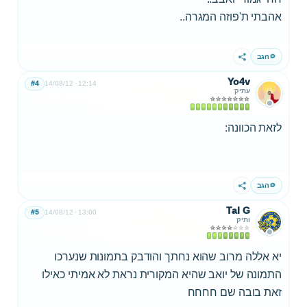
אהבתי ת'פוזה המגרה..
הגב
שתף
Yo4v
#4
14/08/12
12:14
עתיק
לזאת הכוונה:
הגב
שתף
Tal G
#5
14/08/12
13:00
ותיק
יא אללה מרוב שהוא נחתך והודבק בתמונות שנערכו
התמונה של יואב שהיא המקורית נראת לא אמיתי כאילו
זאת בובה שם חחחח