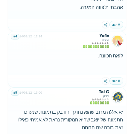
אהבתי ת'פוזה המגרה..
הגב
שתף
Yo4v
#4
14/08/12
12:14
עתיק
לזאת הכוונה:
הגב
שתף
Tal G
#5
14/08/12
13:00
ותיק
יא אללה מרוב שהוא נחתך והודבק בתמונות שנערכו
התמונה של יואב שהיא המקורית נראת לא אמיתי כאילו
זאת בובה שם חחחח