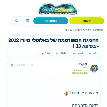
הרשמה
התחברות
פורומים
>
משחקי ספורט
>
FIFA
>
החגיגה המפורסמת של באלוטלי מיורו 2012
- בפיפא 13 !
9
הודעות
6
משתתפים
3541
צפיות
2
לייקים
Tal G
#1
14/08/12
11:57
ותיק
מה אתם אומרים ?
לדעתי נדיר חחח