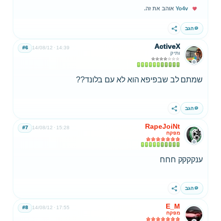
Yo4v
אוהב את זה.
הגב
שתף
ActiveX
#6
14/08/12
14:39
ותיק
שמתם לב שבפיפא הוא לא עם בלונד??
הגב
שתף
RapeJoiNt
#7
14/08/12
15:28
מפקח
ענקקקק חחח
הגב
שתף
E_M
#8
14/08/12
17:55
מפקח