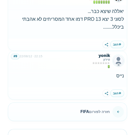
יאללה שיצא כבר...
לסוני 3 יצא PRO 13 דמו אחד המסריחים לא אהבתי
ביכלל........
הגב
שתף
yonik
#9
22/08/12
22:15
טירון
נייס
הגב
שתף
FIFA
חזרה לפורום