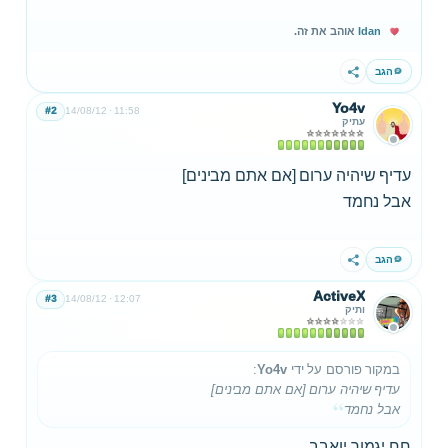
Idan
אוהב את זה.
הגב
שתף
Yo4v
#2
14/08/12
11:58
עתיק
עדיף שיהיה ערום [אם אתם מבינים]
אבל נחמד
הגב
שתף
ActiveX
#3
14/08/12
12:07
ותיק
במקור פורסם על ידי
Yo4v
:
עדיף שיהיה ערום [אם אתם מבינים]
אבל נחמד
חח יגמור יואבב..