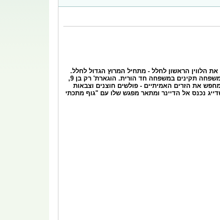
ים את הלווין הראשון לחלל - מתחיל המרוץ הגדול לחלל.
הטלוויזיה מתחזקת ותופסת את מקומה בכל סלון. בתוך אי השקט המתהווה גדל הוגארת', עם אימו אנני המנסה להעניק להוגארת' חיי משפחה תקינים במשפחה חד הורית. הוגארת' רק בן 9,
חפש את הזרים האמיתיים - פולשים חוצנים וצבאות
דייג נכנס אל הדיינר ומתאר מפגש שלו עם "גוף מתכתי