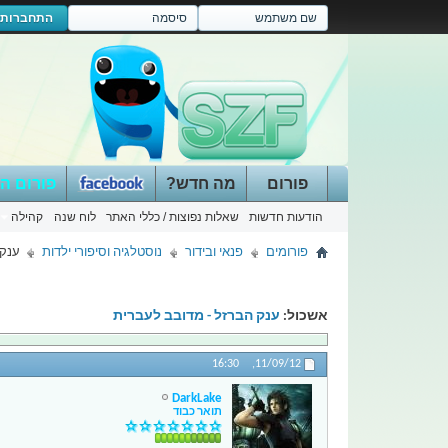
התחברות
פורום
מה חדש?
פורום ה
הודעות חדשות
שאלות נפוצות / כללי האתר
לוח שנה
קהילה
פורומים
פנאי ובידור
נוסטלגיה וסיפורי ילדות
ענק 
אשכול:
ענק הברזל - מדובב לעברית
16:30
11/09/12,
DarkLake
תואר כבוד