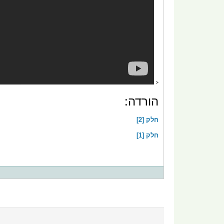
<
הורדה:
חלק [2]
חלק [1]