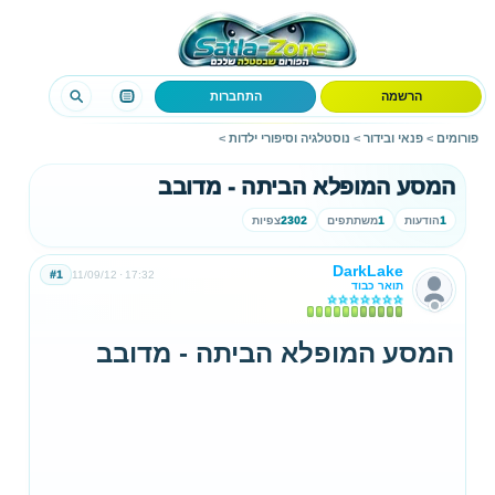
הרשמה
התחברות
פורומים
>
פנאי ובידור
>
נוסטלגיה וסיפורי ילדות
>
המסע המופלא הביתה - מדובב
1
הודעות
1
משתתפים
2302
צפיות
DarkLake
#1
11/09/12
17:32
תואר כבוד
המסע המופלא הביתה - מדובב