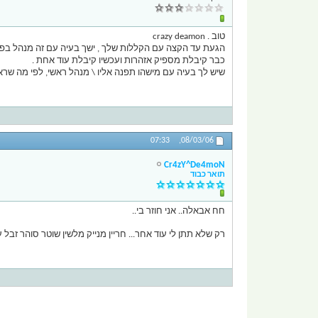
טוב . crazy deamon
הגעת עד הקצה עם הקללות שלך , ישך בעיה עם זה מנהל בפור
כבר קיבלת מספיק אזהרות ועכשיו קיבלת עוד אחת .
שיש לך בעיה עם מישהו תפנה אליו \ מנהל ראשי, לפי מה שראי
07:33
08/03/06,
Cr4zY^De4moN
תואר כבוד
חח אבאלה.. אני חוזר בי..
רק שלא תתן לי עוד אחר... חריין מנייק מלשין שוטר סוהר זבל עו