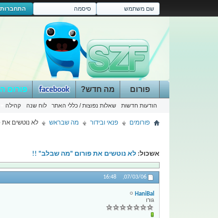
התחברות
פורום
מה חדש?
פורום ה
הודעות חדשות
שאלות נפוצות / כללי האתר
לוח שנה
קהילה
פורומים
פנאי ובידור
מה שבראש
לא נוטשים את פ
אשכול:
לא נוטשים את פורום "מה שבלב" !!
16:48
07/03/06,
HaniBal
גורו