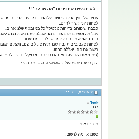
לא נוטשים את פורום "מה שבלב" !!
אחים שלי חוץ מכל השטויות של הפורום לדעתי הפורום מה שב
לפחות הכי קשור לחיים..
סבבה יש פורום בדיחות טקטיקל כל מני ובכיף שלנו אחים..
אבל מה נטשתם את הפורום מה שבלב פעם בשנה נכנס לשם מ
חבר'ה אני אומר חזרה למה שבלב.. כמו פעםם..
לפחות פעם ביום תעברו שם ותהיו פעילים שם.. נושאים תגובות
חשוב אחיםם.. יאללה תהנוו.
(שמתי את ההודעה הזאת גם בפורום טקטיקל כדי שכולם ייראו
נערך בפעם האחרונה על ידי HaniBal : 07/03/06 ב
16:51
16:50
07/03/06,
Toxic
גורו
מסכים אחי.
פשוט אין מה לרשום..