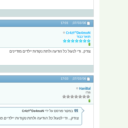
17:01
07/03/06,
Cr4zY^De4moN
תואר כבוד
צודק.. ודי לנעול כל הודעה ולתת נקודות יילדים מזדיינים
17:03
07/03/06,
HaniBal
גורו
במקור פורסם על ידי
Cr4zY^De4moN
צודק.. ודי לנעול כל הודעה ולתת נקודות יילדים מז