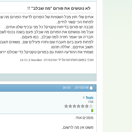
לא נוטשים את פורום "מה שבלב" !!
אחים שלי חוץ מכל השטויות של הפורום לדעתי הפורום מה שב
לפחות הכי קשור לחיים..
סבבה יש פורום בדיחות טקטיקל כל מני ובכיף שלנו אחים..
אבל מה נטשתם את הפורום מה שבלב פעם בשנה נכנס לשם מ
חבר'ה אני אומר חזרה למה שבלב.. כמו פעםם..
לפחות פעם ביום תעברו שם ותהיו פעילים שם.. נושאים תגובות
חשוב אחיםם.. יאללה תהנוו.
(שמתי את ההודעה הזאת גם בפורום טקטיקל כדי שכולם ייראו
נערך בפעם האחרונה על ידי HaniBal : 07/03/06 ב
16:51
16:50
07/03/06,
Toxic
גורו
מסכים אחי.
פשוט אין מה לרשום..