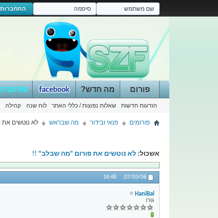
התחברות
פורום
מה חדש?
פורום ה
הודעות חדשות
שאלות נפוצות / כללי האתר
לוח שנה
קהילה
פורומים
פנאי ובידור
מה שבראש
לא נוטשים את פ
אשכול:
לא נוטשים את פורום "מה שבלב" !!
16:48
07/03/06,
HaniBal
גורו