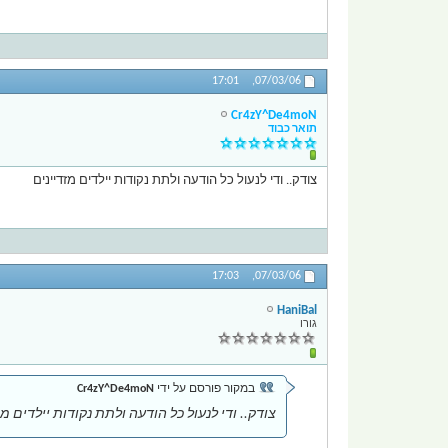
17:01
07/03/06,
Cr4zY^De4moN
תואר כבוד
צודק.. ודי לנעול כל הודעה ולתת נקודות יילדים מזדיינים
17:03
07/03/06,
HaniBal
גורו
במקור פורסם על ידי
Cr4zY^De4moN
צודק.. ודי לנעול כל הודעה ולתת נקודות יילדים מז