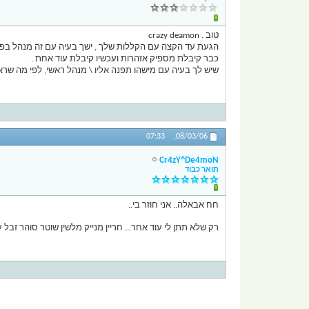
טוב . crazy deamon
הגעת עד הקצה עם הקללות שלך , ישך בעיה עם זה מנהל בפור
כבר קיבלת מספיק אזהרות ועכשיו קיבלת עוד אחת .
שיש לך בעיה עם מישהו תפנה אליו \ מנהל ראשי, לפי מה שראי
07:33
08/03/06,
Cr4zY^De4moN
תואר כבוד
חח אבאלה.. אני חוזר בי..
רק שלא תתן לי עוד אחר... חריין מנייק מלשין שוטר סוהר זבל עו