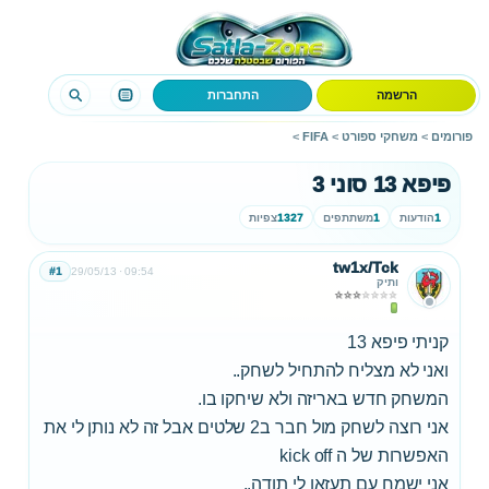
הרשמה
התחברות
פורומים
>
משחקי ספורט
>
FIFA
>
פיפא 13 סוני 3
1
הודעות
1
משתתפים
1327
צפיות
tw1x/Tck
#1
29/05/13
09:54
ותיק
קניתי פיפא 13
ואני לא מצליח להתחיל לשחק..
המשחק חדש באריזה ולא שיחקו בו.
אני רוצה לשחק מול חבר ב2 שלטים אבל זה לא נותן לי את
האפשרות של ה kick off
אני ישמח עם תעזאו לי תודה..