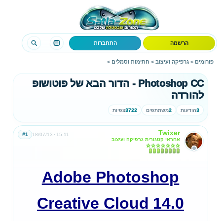
הרשמה
התחברות
פורומים
>
גרפיקה ועיצוב
>
חתימות וסמלים
>
Photoshop CC - הדור הבא של פוטושופ
להורדה
3
הודעות
2
משתתפים
3722
צפיות
Twixer
#1
18/07/13
15:11
אחראי קטגורית גרפיקה ועיצוב
Adobe Photoshop
Creative Cloud 14.0