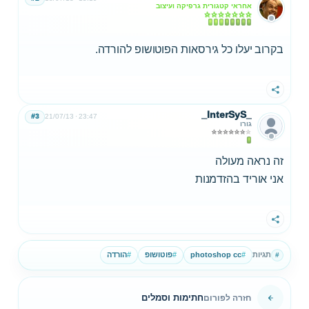
אחראי קטגורית גרפיקה ועיצוב
בקרוב יעלו כל גירסאות הפוטושופ להורדה.
שתף
_InterSyS_
#3
21/07/13
23:47
גורו
זה נראה מעולה
אני אוריד בהזדמנות
שתף
תגיות
#
photoshop cc
#
פוטושופ
#
הורדה
#
חתימות וסמלים
חזרה לפורום