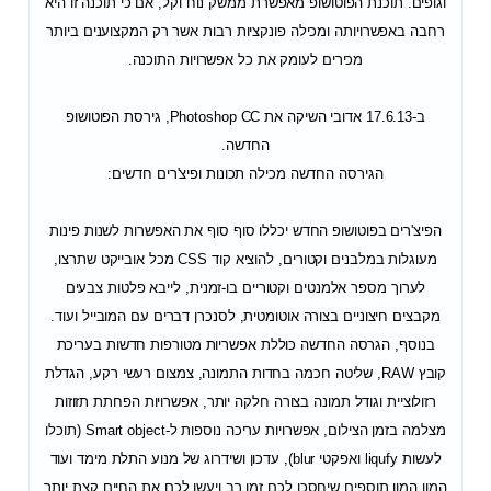
וגופים. תוכנת הפוטושופ מאפשרת ממשק נוח וקל, אם כי תוכנה זו היא
רחבה באפשרויותה ומכילה פונקציות רבות אשר רק המקצוענים ביותר
מכירים לעומק את כל אפשרויות התוכנה.
ב-17.6.13 אדובי השיקה את Photoshop CC, גירסת הפוטושופ
החדשה.
הגירסה החדשה מכילה תכונות ופיצ'רים חדשים:
הפיצ'רים בפוטושופ החדש יכללו סוף סוף את האפשרות לשנות פינות
מעוגלות במלבנים וקטורים, להוציא קוד CSS מכל אובייקט שתרצו,
לערוך מספר אלמנטים וקטוריים בו-זמנית, לייבא פלטות צבעים
מקבצים חיצוניים בצורה אוטומטית, לסנכרן דברים עם המובייל ועוד.
בנוסף, הגרסה החדשה כוללת אפשריות מטורפות חדשות בעריכת
קובץ RAW, שליטה חכמה בחדות התמונה, צמצום רעשי רקע, הגדלת
רזולוציית וגודל תמונה בצורה חלקה יותר, אפשרויות הפחתת תזוזות
מצלמה בזמן הצילום, אפשרויות עריכה נוספות ל-Smart object (תוכלו
לעשות liqufy ואפקטי blur), עדכון ושידרוג של מנוע התלת מימד ועוד
המון המון תוספים שיחסכו לכם זמן רב ויעשו לכם את החיים קצת יותר