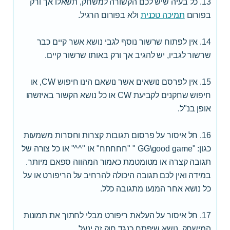
13. כל בעיה שיש לכם הקשורה למשחק, תשאלו אך ורק
בפורום
תמיכה טכנית
ולא בפורום הרגיל.
14. אין לפתוח שרשור נוסף לגבי נושא אשר קיים כבר
שרשור לגביו, יש להגיב אך ורק באותו שרשור קיים.
15. אין לפרסם נושאים אשר נושאם הינו חיפוש CW, או
חיפוש שחקנים לקביעת CW או כל נושא הקשור באיזשהו
אופן בנ"ל.
16. חל איסור על פרסום תגובות קצרות וחסרות משמעות
כגון: "GG\good game " "חחחחח" או "^^" או כל צורה של
תגובה קצרה או מטומטמת כאמור המהווה ספאם מיותר.
במידה ואין לכם תגובה היכולה להרחיב על הריפורט או על
כל נושא אחר המנעו מתגובה כלל.
17. חל איסור על העלאת ריפורט מבלי לחתוך את תמונות
המישחק. נושא שיפתח כנגד חוק זה ינעל.