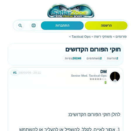
הרשמה
התחברות
פורומים
>
משחקי רשת
>
Tactical Ops
>
חוקי הפורום הקדושים
2
הודעות
2
משתתפים
26246
צפיות
DM
#1
06/04/06
20:11
Senior Mod. Tactical-Ops
להלן חוקי הפורום הקדושים:
1. אסור לאיים, לקלל, להשפיל או להעליב או להשתמש