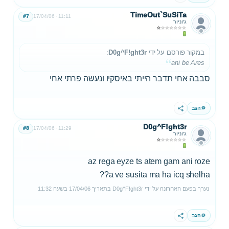
TimeOut`SuSiTa
#7
17/04/06
11:11
ג'וניור
במקור פורסם על ידי
D0g^F!ght3r
:
ani be Ares
סבבה אחי תדבר הייתי באיסקיו ונעשה פרתי אחי
הגב
שתף
D0g^F!ght3r
#8
17/04/06
11:29
ג'וניור
az rega eyze ts atem gam ani roze
a ve susita ma ha icq shelha??
נערך בפעם האחרונה על ידי
D0g^F!ght3r
בתאריך
17/04/06
בשעה
11:32
הגב
שתף