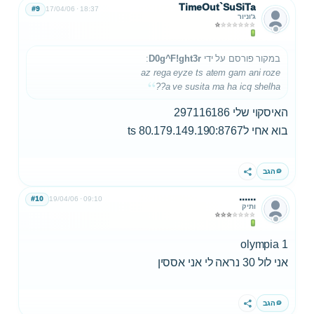
TimeOut`SuSiTa
#9
17/04/06
18:37
ג'וניור
במקור פורסם על ידי
D0g^F!ght3r
:
az rega eyze ts atem gam ani roze
a ve susita ma ha icq shelha??
האיסקוי שלי 297116186
בוא אחי לts 80.179.149.190:8767
הגב
שתף
......
#10
19/04/06
09:10
ותיק
olympia 1
אני לול 30 נראה לי אני אססין
הגב
שתף