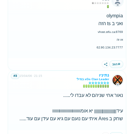
olympia
ואני ב ts הזה
vhost.stfu.ca:8769
או זה
62.90.134.23:7777
הגב
שתף
נתיניו
#3
15/04/06
21:15
xGs Clan Leader במיל'
נאור אחי שניהם לא עבדו לי......
עידןןןןןןןןןןןןןןןןןןן יא אומוווווווווווווווווווווווו
שחק ב Ares איתי עם נועם עם גיא עם עידן עם עוד......