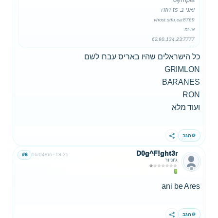
ואני ב ts הזה
vhost.stfu.ca:8769
או זה
62.90.134.23:7777
כל הישראלים שהיו באריס עברו לשם
GRIMLON
BARANES
RON
ועוד מלא
הגב
שתף
D0g^F!ght3r
#6
16/04/06
18:35
ג'וניור
ani be Ares
הגב
שתף