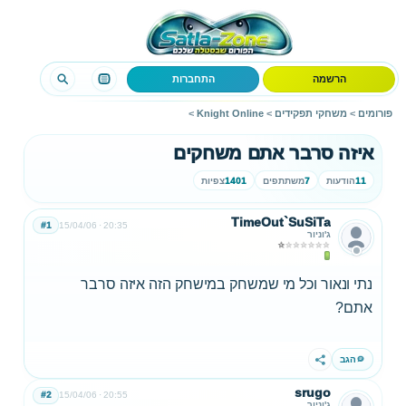
הרשמה
התחברות
פורומים
>
משחקי תפקידים
>
Knight Online
>
איזה סרבר אתם משחקים
11
הודעות
7
משתתפים
1401
צפיות
TimeOut`SuSiTa
#1
15/04/06
20:35
ג'וניור
נתי ונאור וכל מי שמשחק במישחק הזה איזה סרבר
אתם?
הגב
שתף
srugo
#2
15/04/06
20:55
ג'וניור