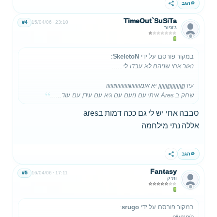
הגב
שתף
TimeOut`SuSiTa
#4
15/04/06
23:10
ג'וניור
במקור פורסם על ידי
SkeletoN
:
נאור אחי שניהם לא עבדו לי......
עידןןןןןןןןןןןןןןןןןןן יא אומוווווווווווווווווווווווו
שחק ב Ares איתי עם נועם עם גיא עם עידן עם עוד......
סבבה אחי יש לי גם ככה דמות בares
אללה נתי מילחמה
הגב
שתף
Fantasy
#5
16/04/06
17:11
ותיק
במקור פורסם על ידי
srugo
:
olympia