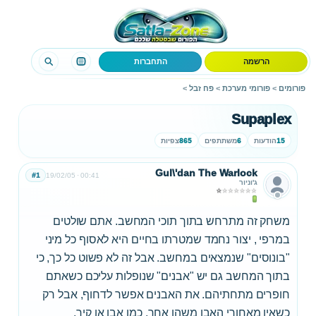
הרשמה
התחברות
פורומים
>
פורומי מערכת
>
פח זבל
>
Supaplex
15
הודעות
6
משתתפים
865
צפיות
Gul\'dan The Warlock
#1
19/02/05
00:41
ג'וניור
משחק זה מתרחש בתוך תוכי המחשב. אתם שולטים
במרפי , יצור נחמד שמטרתו בחיים היא לאסוף כל מיני
"בונוסים" שנמצאים במחשב. אבל זה לא פשוט כל כך, כי
בתוך המחשב גם יש "אבנים" שנופלות עליכם כשאתם
חופרים מתחתיהם. את האבנים אפשר לדחוף, אבל רק
כשאין מאחורי האבן משהו אחר, כמו אבן או קיר.