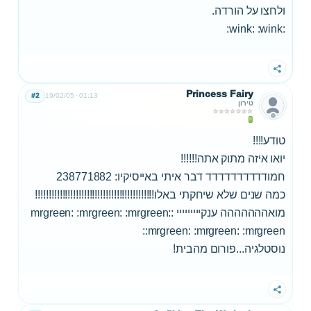
ולחצו על הורדה.
:wink: :wink:
שתף
Princess Fairy
#2
19/02/05
01:13
טירון
טודע!!!!
יואו איזה מתוק אתה!!!!!!
חמודדדדדדדדדד דבר איתי באייסיקיו: 238771882
כמה שנים שלא שיחקתי באלו!!!!!!!!!!!!!!!!!!!!!!!!!!!!!!!!!!!!!!!!!!!!
מואההההההה ענקייייייייי :mrgreen: :mrgreen: :mrgreen:
:mrgreen: :mrgreen: :mrgreen:
נוסטלגיה...פורום מהבית!
שתף