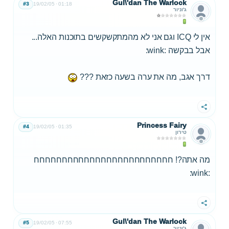
Gul\'dan The Warlock
#3
19/02/05
01:18
ג'וניור
אין לי ICQ וגם אני לא מהמתקשקשים בתוכנות האלה...
אבל בבקשה :wink:
דרך אגב, מה את ערה בשעה כזאת ???
שתף
Princess Fairy
#4
19/02/05
01:35
טירון
מה אתה?! חחחחחחחחחחחחחחחחחחחחחחחחח
:wink:
שתף
Gul\'dan The Warlock
#5
19/02/05
07:55
ג'וניור