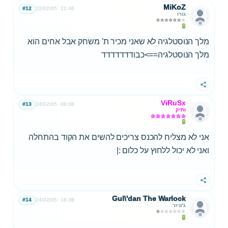
MiKoZ
#12
22/02/05
21:46
גורו
מלך הנוסטלגיה לא שאני מכיר ת' משחק אבל אחים הוא
מלך הנוסטלגיה==>כבודדדדדדד
שתף
ViRuSx
#13
24/02/05
08:08
ותיק
אני לא מצליח להכנס צריכים להשים את הקוד בהתחלה
ואני לא יכול ללחוץ על כלום :|
שתף
Gul\'dan The Warlock
#14
24/02/05
16:38
ג'וניור