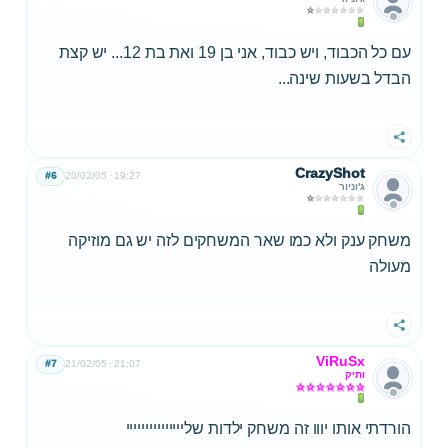
עם כל הכבוד, ויש כבוד, אני בן 19 ואת בת 12... יש קצת
הבדל בשעות שינה...
שתף
CrazyShot
#6
20/02/05
19:27
ג'וניור
משחק ענק ולא כמו שאר המשחקים לזה יש גם מוזיקה
מעולה
שתף
ViRuSx
#7
21/02/05
21:07
ותיק
הורדתי אותו יווו זה משחק ילדות שלייייייייייייייי