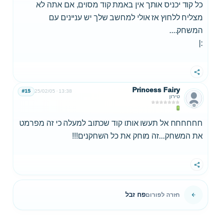
כל קוד יכניס אותך אין באמת קוד מסוים, אם אתה לא
מצליח ללחוץ אז אולי למחשב שלך יש עניינים עם
המשחק....
:|
שתף
Princess Fairy
#15
25/02/05
13:38
טירון
חחחחחח אל תעשו אותו קוד שכתוב למעלה כי זה מפרמט
את המשחק...זה מוחק את כל השחקנים!!!
שתף
פח זבל
חזרה לפורום