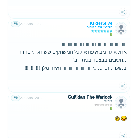
שתף
KilderSlive
#8
22/02/05
17:23
הג'ינג'י של הפורום
יוווווווווווווווווווווווווווווווווווווווווווווווווווווו
אחי, אתה מביא פה את כל המשחקים ששיחקתי בחדר
מחשבים בבצפר בכיתה ב'
במועדונית..........יווווווווווווווווווווווווווו איזה מלך!!!!!!!!!!!!!
שתף
Gul\'dan The Warlock
#9
22/02/05
20:30
ג'וניור
שתף