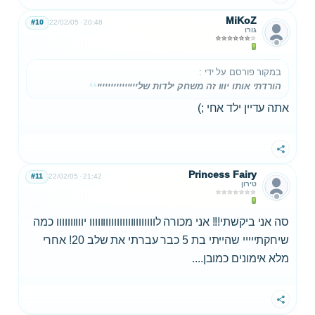
MiKoZ
#10
22/02/05
20:48
גורו
במקור פורסם על ידי
:
הורדתי אותו יווו זה משחק ילדות שלייייייייייייייי
אתה עדיין ילד אחי ;)
שתף
Princess Fairy
#11
22/02/05
21:42
טירון
סה אני ביקשתי!!! אני מכורה לוווווווווווווווווווווווו יוווווווווו כמה
שיחקתייייי שהייתי בת 5 כבר עברתי את שלב 20! אחרי
מלא אימונים כמובן....
שתף