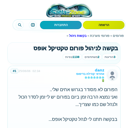
הרשמה
התחברות
פורומים
>
פורומי מערכת
>
בקשות ניהול
>
בקשה לניהול פורום טקטיקל אופס
3
הודעות
2
משתתפים
1138
צפיות
danz
#1
25/06/06
02:34
אחראי קהילה בדימוס
הפורום לא מסודר בגרוש אחים שלי..
ואני נמצא הרבה זמן ביום בפורום יש לי זמן לסדר הכול
ולנהל שם כמו שצריך...
בבקשה תתנו לי לנהל טקטיקל אופס...