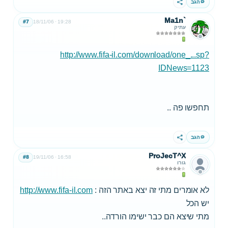
הגב
שתף
Ma1n`
#7
18/11/06
19:28
עתיק
http://www.fifa-il.com/download/one_...sp?
IDNews=1123
תחפשו פה ..
הגב
שתף
ProJecT^X
#8
19/11/06
16:58
גורו
לא אומרים מתי זה יצא באתר הזה :
http://www.fifa-il.com
יש הכל
מתי שיצא הם כבר ישימו הורדה..