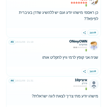
כן ראסמי מישהו יודע ועם יש ללהשיג שדרן בעיברית
לפיפא??
הגב
שתף
ONmyOWN
#3
16/11/06
21:19
מתקדם
שניה אני קופץ לרמי וויץ להקליט אותו
הגב
שתף
איציק10
#4
16/11/06
21:31
טירון
מישהו יודע מתי צריך לצאת ליגה ישראלית?