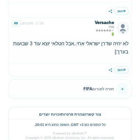
הגב
שתף
Versache
#9
19/11/06
17:36
גורו
לא יהיה שדרן ישראלי אחי..אבל הטלאי יוצא עוד 3 שבועות
בערך:]
הגב
שתף
FIFA
חזרה לפורום
צור קשר
הצהרת פרטיות
זכויות יוצרים
כל הזמנים הם GMT +3. השעה כרגע היא
20:01
.
Powered by vBulletin™
Copyright © 2026 vBulletin Solutions, Inc. All rights reserved.