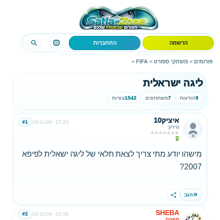
הרשמה
התחברות
פורומים
>
משחקי ספורט
>
FIFA
>
ליגה ישראלית
9
הודעות
7
משתתפים
1542
צפיות
איציק10
#1
16/11/06
17:22
טירון
מישהו יודע מתי צריך לצאת תלאי של ליגה ישאלית לפיפא
2007?
הגב
שתף
SHEBA
#2
16/11/06
20:38
מפקח