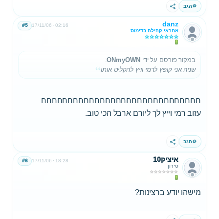
הגב
שתף
danz
#5
17/11/06
02:16
אחראי קהילה בדימוס
במקור פורסם על ידי
ONmyOWN
:
שניה אני קופץ לרמי וויץ להקליט אותו
חחחחחחחחחחחחחחחחחחחחחחחחחחחחחח
עזוב רמי וייץ לך ליורם ארבל הכי טוב.
הגב
שתף
איציק10
#6
17/11/06
18:28
טירון
מישהו יודע ברצינות?