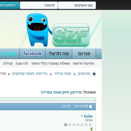
התחברות
פורום
מה חדש?
פורום ה
הודעות חדשות
שאלות נפוצות / כללי האתר
לוח שנה
קהילה
פורומים
פנאי ובידור
בדיחות, הומור וצחוקים
סירט
אשכול:
סירטון חזק שווה צפייה!
21:27
14/12/06,
DuDe
ג'וניור