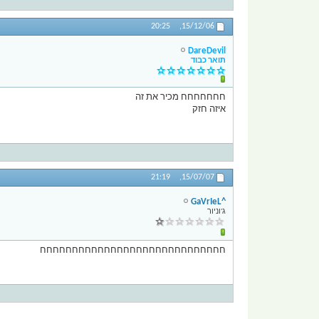
20:25
15/12/06,
DareDevil
תואר כבוד
חחחחחחח מכיר את זה
איזה חזק
21:19
15/07/07,
^GaVrIeL
ג'וניור
חחחחחחחחחחחחחחחחחחחחחחחחחחחחח