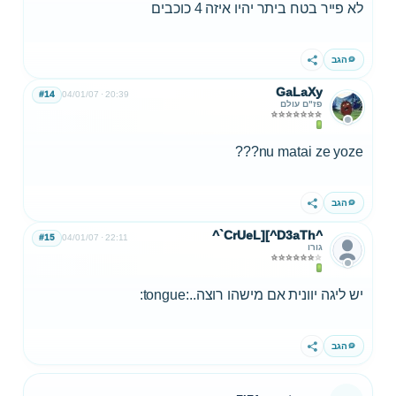
לא פייר בטח ביתר יהיו איזה 4 כוכבים
הגב
שתף
GaLaXy
#14
04/01/07
20:39
פז"ם עולם
nu matai ze yoze???
הגב
שתף
^`CrUeL][^D3aTh^
#15
04/01/07
22:11
גורו
יש ליגה יוונית אם מישהו רוצה..:tongue:
הגב
שתף