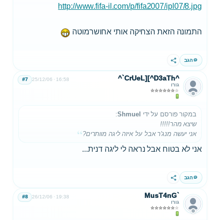
http://www.fifa-il.com/p/fifa2007/ipl07/8.jpg
התמונה הזאת הצחיקה אותי אחושרמוטה
הגב
שתף
^`CrUeL][^D3aTh^
#7
25/12/06
16:58
גורו
במקור פורסם על ידי
Shmuel
:
שיצא מהר!!!!!
אני יעשה מנג'ר אבל על איזה ליגה מוותרים?
אני לא בטוח אבל נראה לי ליגה דנית...
הגב
שתף
MusT4nG`
#8
26/12/06
19:38
גורו