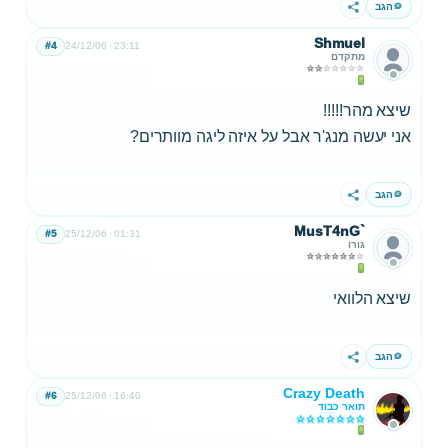
הגב
שתף
Shmuel
#4
24/12/06
23:11
מתקדם
שיצא מהר!!!!!
אני יעשה מנג'ר אבל על איזה ליגה מוותרים?
הגב
שתף
MusT4nG`
#5
25/12/06
01:31
גורו
שיצא הלוואי
הגב
שתף
Crazy Death
#6
25/12/06
16:40
תואר כבוד