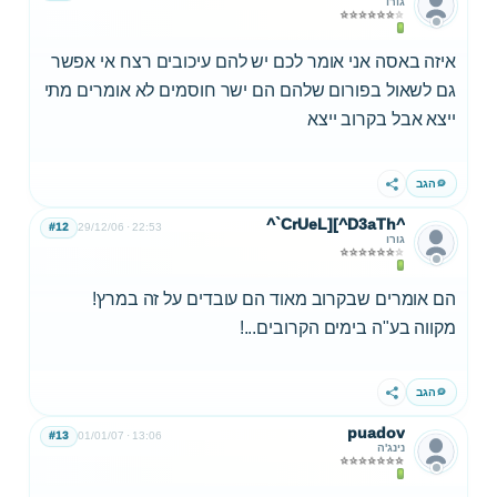
גורו
איזה באסה אני אומר לכם יש להם עיכובים רצח אי אפשר
גם לשאול בפורום שלהם הם ישר חוסמים לא אומרים מתי
ייצא אבל בקרוב ייצא
הגב
שתף
^`CrUeL][^D3aTh^
#12
29/12/06
22:53
גורו
הם אומרים שבקרוב מאוד הם עובדים על זה במרץ!
מקווה בע"ה בימים הקרובים...!
הגב
שתף
puadov
#13
01/01/07
13:06
נינג'ה