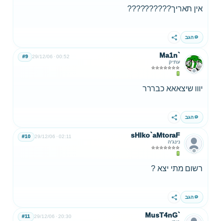
אין תאריך??????????
הגב
שתף
Ma1n`
#9
29/12/06
00:52
עתיק
יווו שיצאאא כבררר
הגב
שתף
sHIko`aMtoraF
#10
29/12/06
02:11
נינג'ה
רשום מתי יצא ?
הגב
שתף
MusT4nG`
#11
29/12/06
20:30