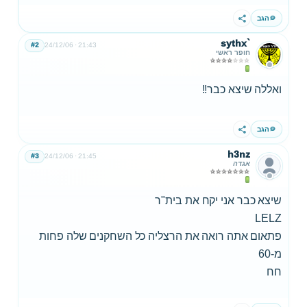
הגב
שתף
sythx`
#2
24/12/06
21:43
חופר ראשי
ואללה שיצא כבר!!
הגב
שתף
h3nz
#3
24/12/06
21:45
אגדה
שיצא כבר אני יקח את בית"ר
LELZ
פתאום אתה רואה את הרצליה כל השחקנים שלה פחות
מ-60
חח