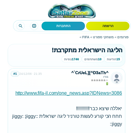
הרשמה
התחברות
פורומים
>
משחקי ספורט
>
FIFA
>
הליגה הישראלית מתקרבת!
15
הודעות
10
משתתפים
1746
צפיות
^`CrUeL][^D3aTh^
#1
24/12/06
21:35
גורו
http://www.fifa-il.com/one_news.asp?IDNews=3086
יאללה שיצא כבר!!!!!!!!!!!!
חחח הכי קורע לעשות טורניר ליגה ישראלית :jiggy: :jiggy:
:jiggy: