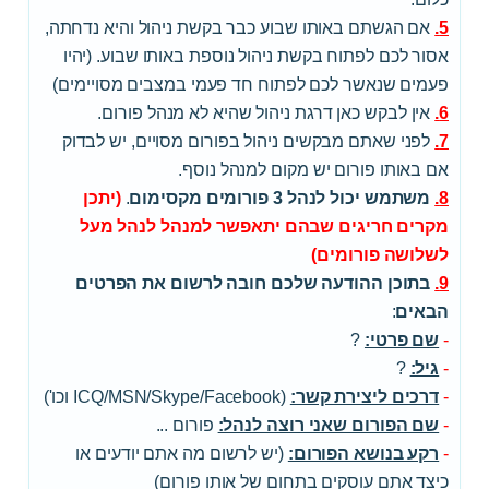
5.
אם הגשתם באותו שבוע כבר בקשת ניהול והיא נדחתה,
אסור לכם לפתוח בקשת ניהול נוספת באותו שבוע. (יהיו
פעמים שנאשר לכם לפתוח חד פעמי במצבים מסויימים)
6.
אין לבקש כאן דרגת ניהול שהיא לא מנהל פורום.
7.
לפני שאתם מבקשים ניהול בפורום מסויים, יש לבדוק
אם באותו פורום יש מקום למנהל נוסף.
8.
משתמש יכול לנהל 3 פורומים מקסימום
.
(יתכן
מקרים חריגים שבהם יתאפשר למנהל לנהל מעל
לשלושה פורומים)
9.
בתוכן ההודעה שלכם חובה לרשום את הפרטים
הבאים
:
-
שם פרטי:
?
-
גיל:
?
-
דרכים ליצירת קשר:
(ICQ/MSN/Skype/Facebook וכו')
-
שם הפורום שאני רוצה לנהל:
פורום ...
-
רקע בנושא הפורום:
(יש לרשום מה אתם יודעים או
כיצד אתם עוסקים בתחום של אותו פורום)