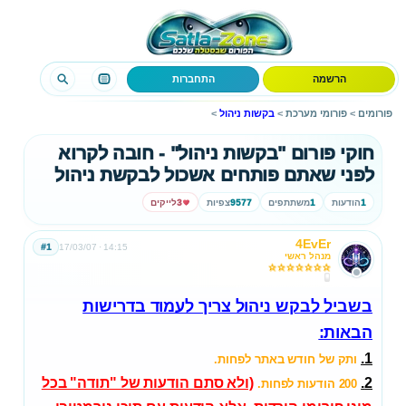
הרשמה
התחברות
פורומים
>
פורומי מערכת
>
בקשות ניהול
>
חוקי פורום "בקשות ניהול" - חובה לקרוא
לפני שאתם פותחים אשכול לבקשת ניהול
1
הודעות
1
משתתפים
9577
צפיות
3
לייקים
4EvEr
#1
17/03/07
14:15
מנהל ראשי
בשביל לבקש ניהול צריך לעמוד בדרישות
הבאות:
1.
ותק של חודש באתר לפחות.
(ולא סתם הודעות של "תודה" בכל
2.
200 הודעות לפחות.