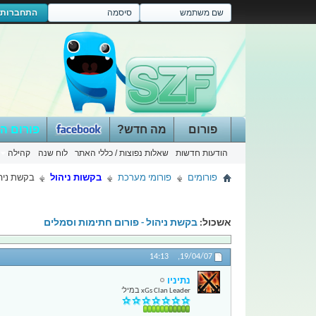
התחברות
פורום
מה חדש?
פורום ה
הודעות חדשות
שאלות נפוצות / כללי האתר
לוח שנה
קהילה
פורומים
פורומי מערכת
בקשות ניהול
בקשת ניהו
אשכול:
בקשת ניהול - פורום חתימות וסמלים
14:13
19/04/07,
נתיניו
xGs Clan Leader במיל'