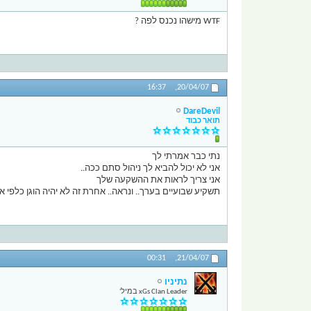
WTF מישהו נכנס לפה ?
16:37
20/04/07,
DareDevil
תואר כבוד
נתי כבר אמרתי לך
אני לא יכול להביא לך ניהול סתם ככה..
אני צריך לראות את ההשקעה שלך
תשקיע שבועיים בערך.. ונראה.. אחרת זה לא יהיה הוגן כלפי 
00:31
21/04/07,
נתיניו
xGs Clan Leader במיל'