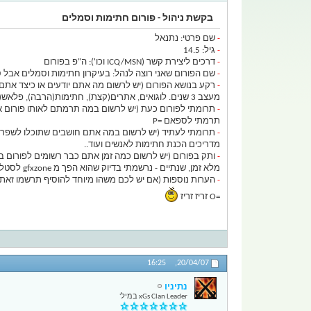
בקשת ניהול - פורום חתימות וסמלים
-
שם פרטי: נתנאל
-
גיל: 14.5
-
דרכים ליצירת קשר (ICQ/MSN וכו'): ה"פ בפורום
-
שם הפורום שאני רוצה לנהל: בעיקרון חתימות וסמלים אבל ס
-
רקע בנושא הפורום (יש לרשום מה אתם יודעים או כיצד אתם 
מעצב 3 שנים. לוגואים, אתרים(קצת), חתימות(הרבה), פלאש(טיפה)
-
תרומתי לפורום כעת (יש לרשום במה תרמתם לאותו פורום או
תרמתי לספאם =P
-
תרומתי לעתיד (יש לרשום במה אתם חושבים שתוכלו לשפר א
מדריכים הכנת חתימות לאנשים ועוד..
-
ותק בפורום (יש לרשום כמה זמן אתם כבר רשומים לפורום בכ
מלא זמן, שנתיים - נרשמתי בדיוק שהוא הפך מ gfxzone לסטלה
-
הערות נוספות (אם יש לכם משהו מיוחד להוסיף תרשמו זאת 
=O זריז זריז
16:25
20/04/07,
נתיניו
xGs Clan Leader במיל'