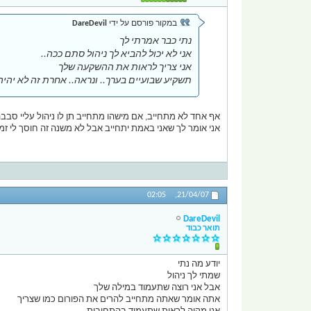
במקור פורסם על ידי
DareDevil
נתי כבר אמרתי לך
אני לא יכול להביא לך ניהול סתם ככה..
אני צריך לראות את ההשקעה שלך
תשקיע שבועיים בערך.. ונראה.. אחרת זה לא יהיה
אף אחד לא מתחייב, אם מישהו מתחייב תן לו ניהול עליי סבב
אני אומר לך שאני באמת יתחייב אבל לא משנה זה חוסך לי זמן
02:05
21/04/07,
DareDevil
תואר כבוד
יודע מה נתי
שמתי לך ניהול
אבל אני רוצה שתעמוד במילה שלך
אתה אומר שאתה מתחייב להרים את הפורום כמו שצריך