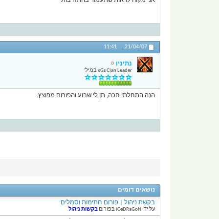
אני מקוה לראות שתעמוד בהתחיבות
11:41
21/04/07,
נתיניו
xGs Clan Leader במיל'
הנה התחלתי חכה, תן לי שבוע והפורום מפוצץ.
נושאים דומים
בקשת ניהול | פורום חתימות וסמלים
על ידי iCeDRaGoN בפורום
בקשות ניהול