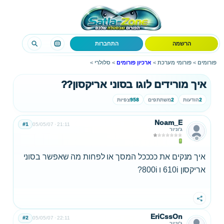
הרשמה
התחברות
פורומים
>
פורומי מערכת
>
ארכיון פורומים
>
סלולרי
>
איך מורידים לוגו בסוני אריקסון??
2
הודעות
2
משתתפים
958
צפיות
Noam_E
#1
05/05/07
21:11
ג'וניור
איך מנקים את ככככל המסך או לפחות מה שאפשר בסוני
אריקסון 610i ו 800i?
שתף
EriCssOn
#2
05/05/07
22:11
ג'וניור