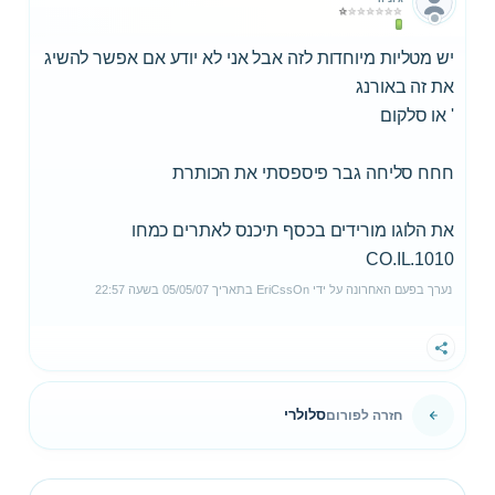
יש מטליות מיוחדות לזה אבל אני לא יודע אם אפשר להשיג
את זה באורנג
' או סלקום
חחח סליחה גבר פיספסתי את הכותרת
את הלוגו מורידים בכסף תיכנס לאתרים כמחו
1010.CO.IL
נערך בפעם האחרונה על ידי
EriCssOn
בתאריך
05/05/07
בשעה
22:57
שתף
סלולרי
חזרה לפורום